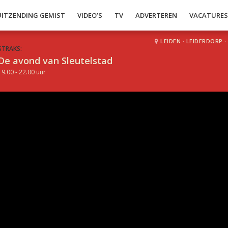
UITZENDING GEMIST
VIDEO’S
TV
ADVERTEREN
VACATURE
LEIDEN
·
LEIDERDORP
·
STRAKS:
De avond van Sleutelstad
19.00 - 22.00 uur