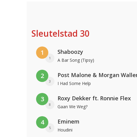
Sleutelstad 30
Shaboozy
1
1
A Bar Song (Tipsy)
Post Malone & Morgan Walle
2
3
I Had Some Help
Roxy Dekker ft. Ronnie Flex
3
8
Gaan We Weg?
Eminem
4
5
Houdini