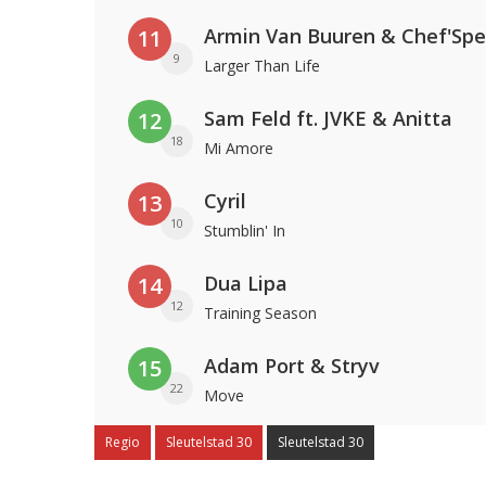
Armin Van Buuren & Chef'Spe
11
9
Larger Than Life
Sam Feld ft. JVKE & Anitta
12
18
Mi Amore
Cyril
13
10
Stumblin' In
Dua Lipa
14
12
Training Season
Adam Port & Stryv
15
22
Move
Regio
Sleutelstad 30
Sleutelstad 30