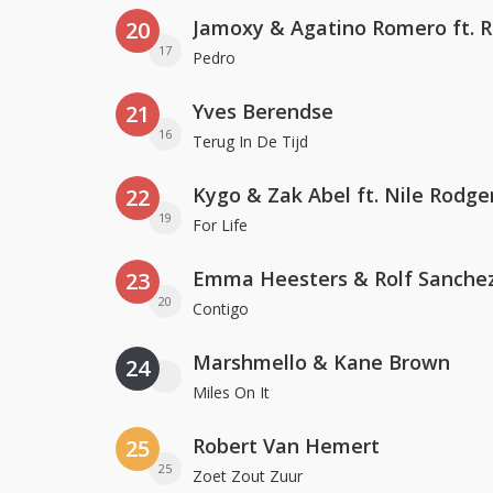
20
17
Pedro
Yves Berendse
21
16
Terug In De Tijd
Kygo & Zak Abel ft. Nile Rodge
22
19
For Life
Emma Heesters & Rolf Sanche
23
20
Contigo
Marshmello & Kane Brown
24
Miles On It
Robert Van Hemert
25
25
Zoet Zout Zuur