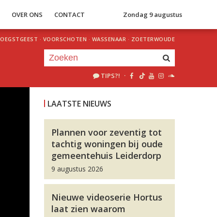
S
OVER ONS
CONTACT
Zondag 9 augustus
OEGSTGEEST
·
VOORSCHOTEN
·
WASSENAAR
·
ZOETERWOUDE
TIPS?!
·
Je luistert nu naar
uur 1 van 0
LAATSTE NIEUWS
«
Vorig uur
Volgend uur
»
Plannen voor zeventig tot
tachtig woningen bij oude
gemeentehuis Leiderdorp
9 augustus 2026
Nieuwe videoserie Hortus
laat zien waarom