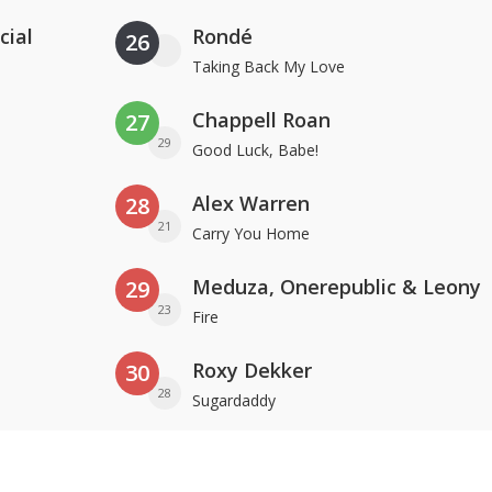
cial
Rondé
26
Taking Back My Love
Chappell Roan
27
29
Good Luck, Babe!
Alex Warren
28
21
Carry You Home
Meduza, Onerepublic & Leony
29
23
Fire
Roxy Dekker
30
28
Sugardaddy