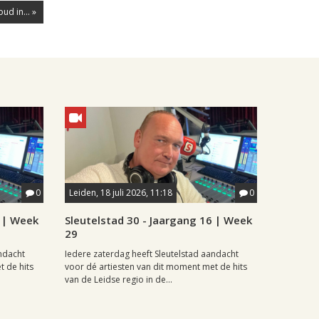
ud in... »
0
Leiden, 18 juli 2026, 11:18
0
6 | Week
Sleutelstad 30 - Jaargang 16 | Week
29
andacht
Iedere zaterdag heeft Sleutelstad aandacht
t de hits
voor dé artiesten van dit moment met de hits
van de Leidse regio in de...