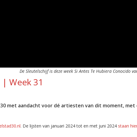
De Sleutelschijf is deze week Si Antes Te Hubiera Conocido va
4 | Week 31
 30 met aandacht voor dé artiesten van dit moment, met 
lstad30.nl
. De lijsten van januari 2024 tot en met juni 2024
staan hie