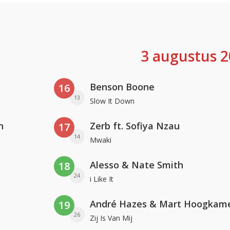
3 augustus 
Benson Boone
16
13
Slow It Down
n
Zerb ft. Sofiya Nzau
17
14
Mwaki
Alesso & Nate Smith
18
24
i Like It
André Hazes & Mart Hoogkam
19
26
Zij Is Van Mij