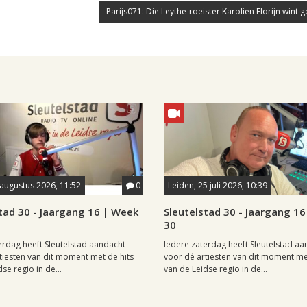
Parijs071: Die Leythe-roeister Karolien Florijn wint go
 augustus 2026, 11:52
0
Leiden, 25 juli 2026, 10:39
tad 30 - Jaargang 16 | Week
Sleutelstad 30 - Jaargang 1
30
erdag heeft Sleutelstad aandacht
Iedere zaterdag heeft Sleutelstad a
tiesten van dit moment met de hits
voor dé artiesten van dit moment me
se regio in de...
van de Leidse regio in de...