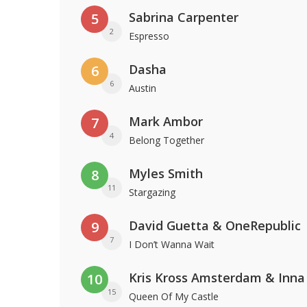
Sabrina Carpenter
5
2
Espresso
Dasha
6
6
Austin
Mark Ambor
7
4
Belong Together
Myles Smith
8
11
Stargazing
David Guetta & OneRepublic
9
7
I Don’t Wanna Wait
Kris Kross Amsterdam & Inna
10
15
Queen Of My Castle