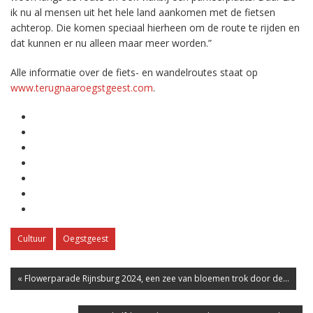
ik nu al mensen uit het hele land aankomen met de fietsen
achterop. Die komen speciaal hierheen om de route te rijden en
dat kunnen er nu alleen maar meer worden.”
Alle informatie over de fiets- en wandelroutes staat op
www.terugnaaroegstgeest.com
.
Cultuur
Oegstgeest
« Flowerparade Rijnsburg 2024, een zee van bloemen trok door de...