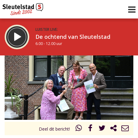
LUISTER LIVE:
De ochtend van Sleutelstad
6.00 - 12.00 uur
STRAKS:
De middag van Sleutelstad
12.00 - 19.00 uur
uur 1 van 0
Vorig uur
Volgend uur
Inklappen
Deel dit bericht!