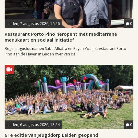
Leiden, 7 augustus 2026, 16:56
0
Restaurant Porto Pino heropent met mediterrane
menukaart en sociaal initiatief
Begin augustus namen Saba Alhatra en Rayan Younis restaurant Porto
Pino aan de Haven in Leiden over van de...
Leiden, 6 augustus 2026, 13:54
0
61e editie van Jeugddorp Leiden geopend