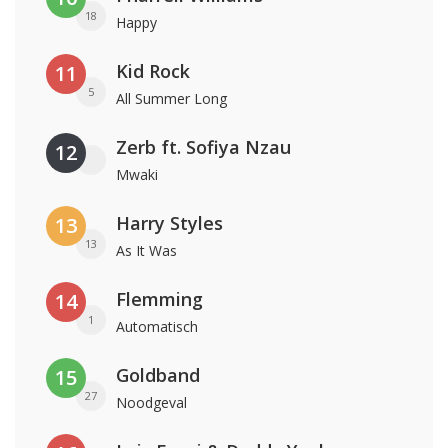
18
Happy
Kid Rock
11
5
All Summer Long
Zerb ft. Sofiya Nzau
12
Mwaki
Harry Styles
13
13
As It Was
Flemming
14
1
Automatisch
Goldband
15
27
Noodgeval