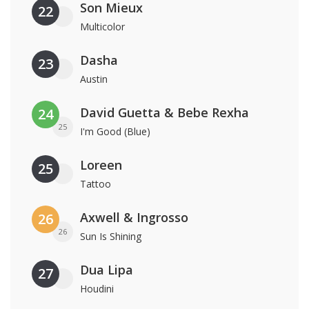
Son Mieux
22
Multicolor
Dasha
23
Austin
David Guetta & Bebe Rexha
24
25
I'm Good (Blue)
Loreen
25
Tattoo
Axwell & Ingrosso
26
26
Sun Is Shining
Dua Lipa
27
Houdini