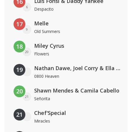
Luis Fonsi & Daddy Yankee
16
6
Despacito
Melle
17
9
Old Summers
Miley Cyrus
18
20
Flowers
Nathan Dawe, Joel Corry & Ella Henderson
19
0800 Heaven
Shawn Mendes & Camila Cabello
20
21
Señorita
Chef'Special
21
Miracles