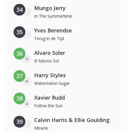
Mungo Jerry
34
In The Summertime
Yves Berendse
35
Terug in de Tijd
Alvaro Soler
36
39
El Mismo Sol
Harry Styles
37
40
Watermelon Sugar
Xavier Rudd
38
42
Follow the Sun
Calvin Harris & Ellie Goulding
39
Miracle