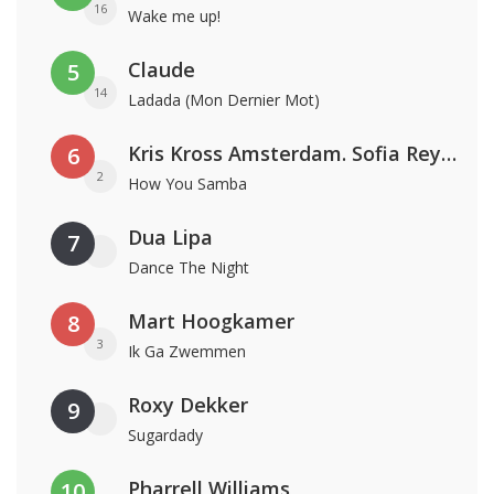
16
Wake me up!
Claude
5
14
Ladada (Mon Dernier Mot)
Kris Kross Amsterdam. Sofia Reyes & Tinie Tempah
6
2
How You Samba
Dua Lipa
7
Dance The Night
Mart Hoogkamer
8
3
Ik Ga Zwemmen
Roxy Dekker
9
Sugardady
Pharrell Williams
10