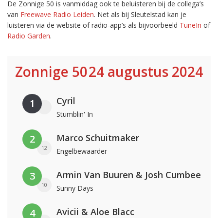
De Zonnige 50 is vanmiddag ook te beluisteren bij de collega’s
van
Freewave Radio Leiden
. Net als bij Sleutelstad kan je
luisteren via de website of radio-app’s als bijvoorbeeld
TuneIn
of
Radio Garden
.
Zonnige 50
24 augustus 2024
Cyril
1
Stumblin' In
Marco Schuitmaker
2
12
Engelbewaarder
Armin Van Buuren & Josh Cumbee
3
10
Sunny Days
Avicii & Aloe Blacc
4