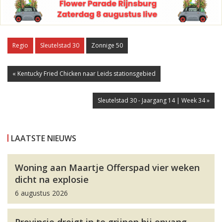
Regio
Sleutelstad 30
Zonnige 50
« Kentucky Fried Chicken naar Leids stationsgebied
Sleutelstad 30 - Jaargang 14 | Week 34 »
LAATSTE NIEUWS
Woning aan Maartje Offerspad vier weken
dicht na explosie
6 augustus 2026