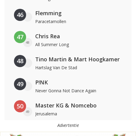
Flemming
46
Paracetamollen
Chris Rea
47
48
All Summer Long
Tino Martin & Mart Hoogkamer
48
Hartslag Van De Stad
P!NK
49
Never Gonna Not Dance Again
Master KG & Nomcebo
50
49
Jerusalema
Advertentie