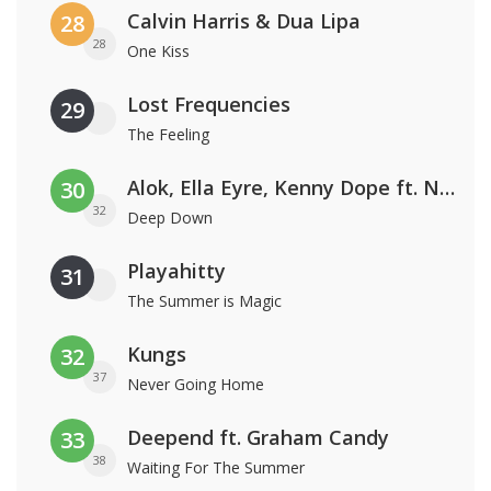
Calvin Harris & Dua Lipa
28
28
One Kiss
Lost Frequencies
29
The Feeling
Alok, Ella Eyre, Kenny Dope ft. Never Dull
30
32
Deep Down
Playahitty
31
The Summer is Magic
Kungs
32
37
Never Going Home
Deepend ft. Graham Candy
33
38
Waiting For The Summer