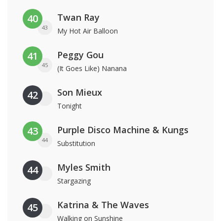
Twan Ray
40
43
My Hot Air Balloon
Peggy Gou
41
45
(It Goes Like) Nanana
Son Mieux
42
Tonight
Purple Disco Machine & Kungs
43
44
Substitution
Myles Smith
44
Stargazing
Katrina & The Waves
45
Walking on Sunshine