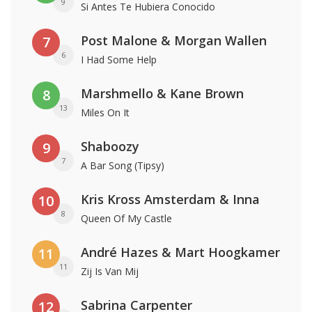
9
Si Antes Te Hubiera Conocido
Post Malone & Morgan Wallen
7
6
I Had Some Help
Marshmello & Kane Brown
8
13
Miles On It
Shaboozy
9
7
A Bar Song (Tipsy)
Kris Kross Amsterdam & Inna
10
8
Queen Of My Castle
André Hazes & Mart Hoogkamer
11
11
Zij Is Van Mij
Sabrina Carpenter
12