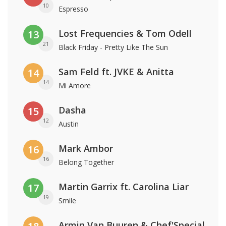
10
Espresso
Lost Frequencies & Tom Odell
13
21
Black Friday - Pretty Like The Sun
Sam Feld ft. JVKE & Anitta
14
14
Mi Amore
Dasha
15
12
Austin
Mark Ambor
16
16
Belong Together
Martin Garrix ft. Carolina Liar
17
19
Smile
Armin Van Buuren & Chef'Special