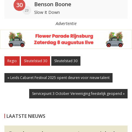
Benson Boone
30
23
Slow It Down
Advertentie
Regio
Sleutelstad 30
Sleutelstad 30
« Leids Cabaret Festival 2025 opent deuren voor nieuw talent
Servicepunt 3 October Vereeniging feestelijk geopend »
LAATSTE NIEUWS