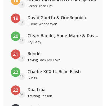
18
18
Larger Than Life
David Guetta & OneRepublic
19
17
I Don’t Wanna Wait
Clean Bandit, Anne-Marie & David Guetta
20
27
Cry Baby
Rondé
21
15
Taking Back My Love
Charlie XCX ft. Billie Eilish
22
26
Guess
Dua Lipa
23
20
Training Season