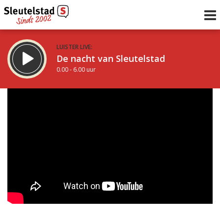
LUISTER LIVE:
De nacht van Sleutelstad
0.00 - 6.00 uur
STRAKS:
De ochtend van Sleutelstad
6.00 - 12.00 uur
uur 1 van 0
Vorig uur
Volgend uur
Inklappen