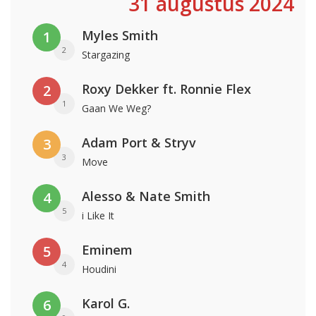
31 augustus 2024
Myles Smith
1
2
Stargazing
Roxy Dekker ft. Ronnie Flex
2
1
Gaan We Weg?
Adam Port & Stryv
3
3
Move
Alesso & Nate Smith
4
5
i Like It
Eminem
5
4
Houdini
Karol G.
6