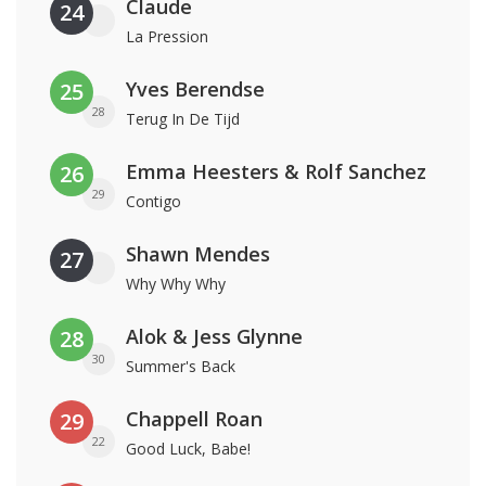
Claude
24
La Pression
Yves Berendse
25
28
Terug In De Tijd
Emma Heesters & Rolf Sanchez
26
29
Contigo
Shawn Mendes
27
Why Why Why
Alok & Jess Glynne
28
30
Summer's Back
Chappell Roan
29
22
Good Luck, Babe!