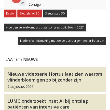
29
Contigo
Regio
Sleutelstad 30
Sleutelstad 30
« Leiden verwelkomt grootste congres ooit: EAA in 2027
Nadere kennismaking met de Leidse burgemeester Peter... »
LAATSTE NIEUWS
Nieuwe videoserie Hortus laat zien waarom
vlinderbloemigen zo bijzonder zijn
9 augustus 2026
LUMC onderzoekt inzet AI bij ontslag
patiënten van intensive care