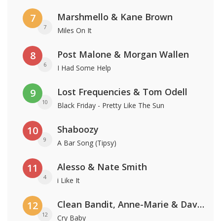
Marshmello & Kane Brown
7
7
Miles On It
Post Malone & Morgan Wallen
8
6
I Had Some Help
Lost Frequencies & Tom Odell
9
10
Black Friday - Pretty Like The Sun
Shaboozy
10
9
A Bar Song (Tipsy)
Alesso & Nate Smith
11
4
i Like It
Clean Bandit, Anne-Marie & David Guetta
12
12
Cry Baby