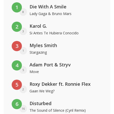
Die With A Smile
1
8
Lady Gaga & Bruno Mars
Karol G.
2
3
Si Antes Te Hubiera Conocido
Myles Smith
3
1
Stargazing
Adam Port & Stryv
4
5
Move
Roxy Dekker ft. Ronnie Flex
5
2
Gaan We Weg?
Disturbed
6
16
The Sound of Silence (Cyril Remix)