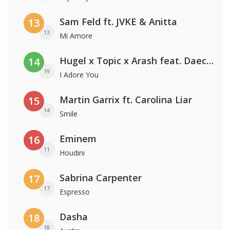
Sam Feld ft. JVKE & Anitta
13
13
Mi Amore
Hugel x Topic x Arash feat. Daecolm
14
19
I Adore You
Martin Garrix ft. Carolina Liar
15
14
Smile
Eminem
16
11
Houdini
Sabrina Carpenter
17
17
Espresso
Dasha
18
18