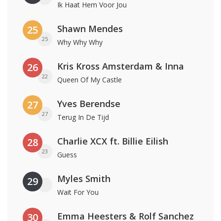
Ik Haat Hem Voor Jou
Shawn Mendes
25
25
Why Why Why
Kris Kross Amsterdam & Inna
26
22
Queen Of My Castle
Yves Berendse
27
27
Terug In De Tijd
Charlie XCX ft. Billie Eilish
28
23
Guess
Myles Smith
29
Wait For You
Emma Heesters & Rolf Sanchez
30