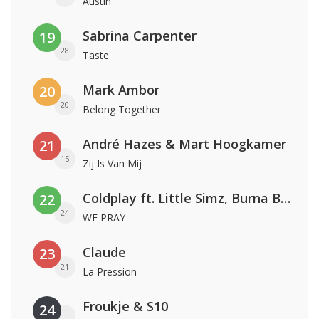
Austin
Sabrina Carpenter
19
28
Taste
Mark Ambor
20
20
Belong Together
André Hazes & Mart Hoogkamer
21
15
Zij Is Van Mij
Coldplay ft. Little Simz, Burna Boy, Elyanna & Tini
22
24
WE PRAY
Claude
23
21
La Pression
Froukje & S10
24