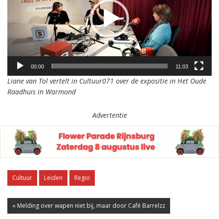
00:00
11:03
Liane van Tol vertelt in Cultuur071 over de expositie in Het Oude
Raadhuis in Warmond
Advertentie
Cultuur
Leiden
Regio
« Melding over wapen niet bij, maar door Café Barrelzz