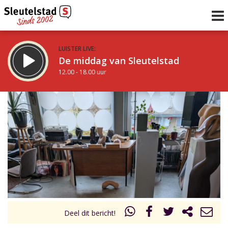
LUISTER LIVE:
De middag van Sleutelstad
12.00 - 18.00 uur
STRAKS:
De vrijdagavond met Keanu
18.00 - 19.00 uur
uur 1 van 0
Vorig uur
Volgend uur
Inklappen
Deel dit bericht!