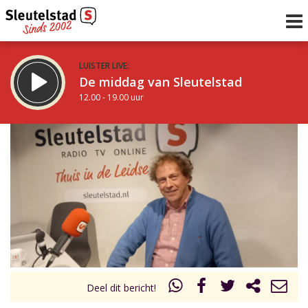
LUISTER LIVE:
De middag van Sleutelstad
12.00 - 19.00 uur
STRAKS:
De avond van Sleutelstad
19.00 - 22.00 uur
uur 1 van 0
Vorig uur
Volgend uur
Inklappen
Deel dit bericht!