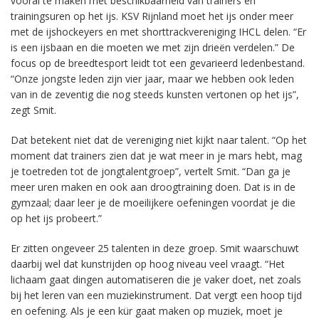
vooral te maken met beschikbaarheid van trainers en
trainingsuren op het ijs. KSV Rijnland moet het ijs onder meer
met de ijshockeyers en met shorttrackvereniging IHCL delen. “Er
is een ijsbaan en die moeten we met zijn drieën verdelen.” De
focus op de breedtesport leidt tot een gevarieerd ledenbestand.
“Onze jongste leden zijn vier jaar, maar we hebben ook leden
van in de zeventig die nog steeds kunsten vertonen op het ijs”,
zegt Smit.
Dat betekent niet dat de vereniging niet kijkt naar talent. “Op het
moment dat trainers zien dat je wat meer in je mars hebt, mag
je toetreden tot de jongtalentgroep”, vertelt Smit. “Dan ga je
meer uren maken en ook aan droogtraining doen. Dat is in de
gymzaal; daar leer je de moeilijkere oefeningen voordat je die
op het ijs probeert.”
Er zitten ongeveer 25 talenten in deze groep. Smit waarschuwt
daarbij wel dat kunstrijden op hoog niveau veel vraagt. “Het
lichaam gaat dingen automatiseren die je vaker doet, net zoals
bij het leren van een muziekinstrument. Dat vergt een hoop tijd
en oefening. Als je een kür gaat maken op muziek, moet je