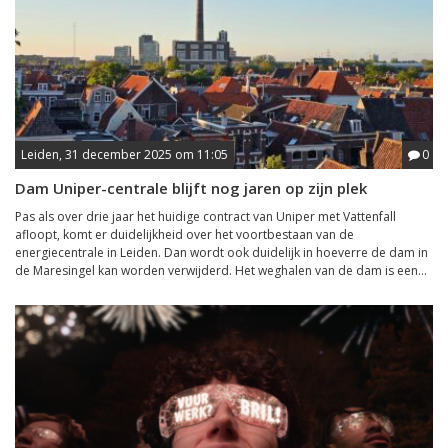
Leiden, 31 december 2025 om 11:05
0
Dam Uniper-centrale blijft nog jaren op zijn plek
Pas als over drie jaar het huidige contract van Uniper met Vattenfall
afloopt, komt er duidelijkheid over het voortbestaan van de
energiecentrale in Leiden. Dan wordt ook duidelijk in hoeverre de dam in
de Maresingel kan worden verwijderd. Het weghalen van de dam is een...