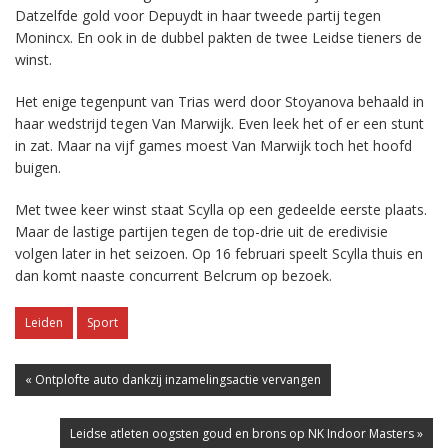
Datzelfde gold voor Depuydt in haar tweede partij tegen
Monincx. En ook in de dubbel pakten de twee Leidse tieners de
winst.
Het enige tegenpunt van Trias werd door Stoyanova behaald in
haar wedstrijd tegen Van Marwijk. Even leek het of er een stunt
in zat. Maar na vijf games moest Van Marwijk toch het hoofd
buigen.
Met twee keer winst staat Scylla op een gedeelde eerste plaats.
Maar de lastige partijen tegen de top-drie uit de eredivisie
volgen later in het seizoen. Op 16 februari speelt Scylla thuis en
dan komt naaste concurrent Belcrum op bezoek.
Leiden
Sport
« Ontplofte auto dankzij inzamelingsactie vervangen
Leidse atleten oogsten goud en brons op NK Indoor Masters »