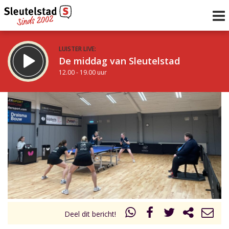
LUISTER LIVE:
De middag van Sleutelstad
12.00 - 19.00 uur
STRAKS:
De avond van Sleutelstad
19.00 - 22.00 uur
uur 1 van 0
Vorig uur
Volgend uur
Inklappen
Deel dit bericht!