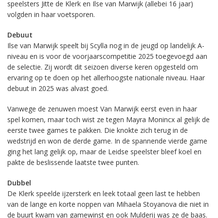
speelsters Jitte de Klerk en Ilse van Marwijk (allebei 16 jaar)
volgden in haar voetsporen.
Debuut
Ilse van Marwijk speelt bij Scylla nog in de jeugd op landelijk A-
niveau en is voor de voorjaarscompetitie 2025 toegevoegd aan
de selectie. Zij wordt dit seizoen diverse keren opgesteld om
ervaring op te doen op het allerhoogste nationale niveau. Haar
debuut in 2025 was alvast goed.
Vanwege de zenuwen moest Van Marwijk eerst even in haar
spel komen, maar toch wist ze tegen Mayra Monincx al gelijk de
eerste twee games te pakken. Die knokte zich terug in de
wedstrijd en won de derde game. In de spannende vierde game
ging het lang gelijk op, maar de Leidse speelster bleef koel en
pakte de beslissende laatste twee punten.
Dubbel
De Klerk speelde ijzersterk en leek totaal geen last te hebben
van de lange en korte noppen van Mihaela Stoyanova die niet in
de buurt kwam van gamewinst en ook Mulderij was ze de baas.