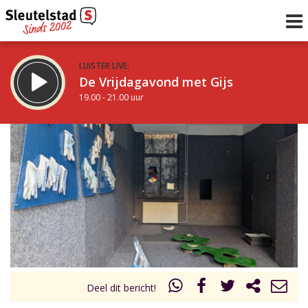
LUISTER LIVE:
De Vrijdagavond met Gijs
19.00 - 21.00 uur
STRAKS:
De avond van Sleutelstad
21.00 - 0.00 uur
uur 1 van 0
Vorig uur
Volgend uur
Inklappen
Deel dit bericht!