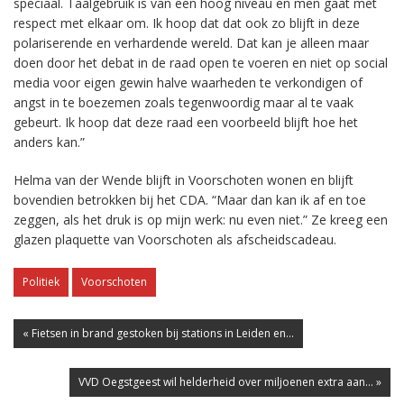
speciaal. Taalgebruik is van een hoog niveau en men gaat met
respect met elkaar om. Ik hoop dat dat ook zo blijft in deze
polariserende en verhardende wereld. Dat kan je alleen maar
doen door het debat in de raad open te voeren en niet op social
media voor eigen gewin halve waarheden te verkondigen of
angst in te boezemen zoals tegenwoordig maar al te vaak
gebeurt. Ik hoop dat deze raad een voorbeeld blijft hoe het
anders kan.”
Helma van der Wende blijft in Voorschoten wonen en blijft
bovendien betrokken bij het CDA. “Maar dan kan ik af en toe
zeggen, als het druk is op mijn werk: nu even niet.” Ze kreeg een
glazen plaquette van Voorschoten als afscheidscadeau.
Politiek
Voorschoten
« Fietsen in brand gestoken bij stations in Leiden en...
VVD Oegstgeest wil helderheid over miljoenen extra aan... »