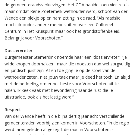
de gemeenteraadsverkiezingen. Het CDA haalde toen vier zetels
maar omdat René Zoetemelk wethouder werd, schoof Van der
Wende een plekje op en nam zitting in de raad. “Als raadslid
mocht ik onder andere meebesluiten over een Cultureel
Centrum in Het Kruispunt maar ook het grondstoffenbeleid.
Belangrijk voor Voorschoten.”
Dossiervreter
Burgemeester Stemerdink noemde haar een ‘dossiervreter’. “Je
wilde knopen doorhakken, maar die moesten dan wel zorgvuldig
en juridisch juist zijn. Af en toe ging je op de stoel van de
wethouder zitten, niet jouw taak maar je deed het toch. En altijd
met de bedoeling om er het beste voor Voorschoten uit te
halen. Ik keek vaak met bewondering naar de rust die je
uitstraalde, ook als het lastig werd.”
Respect
Van der Wende heeft in die bijna dertig jaar acht verschillende
gemeenteraden voorbij zien komen in Voorschoten. “In de regio
werd jaren geleden al gezegd: de raad in Voorschoten is