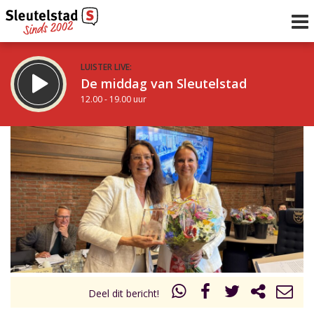
LUISTER LIVE:
De middag van Sleutelstad
12.00 - 19.00 uur
STRAKS:
De avond van Sleutelstad
19.00 - 22.00 uur
uur 1 van 0
Vorig uur
Volgend uur
Inklappen
Deel dit bericht!