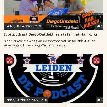
Leiden, 18 mei 2025, 12:09
0
Sportpodcast DiegoOntdekt: aan tafel met Han Kulker
In de nieuwste aflevering van de sportpodcast DiegoOntdekt is Han
Kulker te gast. In deze DiegoOntdekt praat de...
Leiden, 13 februari 2025, 12:10
0