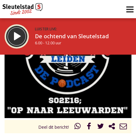
LUISTER LIVE:
De ochtend van Sleutelstad
6.00 - 12.00 uur
STRAKS:
De middag van Sleutelstad
12.00 - 17.00 uur
uur 1 van 0
Vorig uur
Volgend uur
Inklappen
Deel dit bericht!