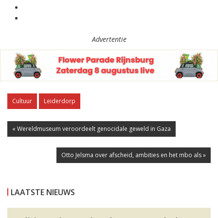
Advertentie
Cultuur
Leiderdorp
« Wereldmuseum veroordeelt genocidale geweld in Gaza
Otto Jelsma over afscheid, ambities en het mbo als »
LAATSTE NIEUWS