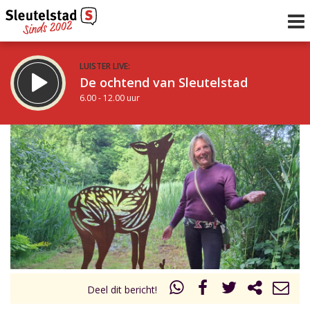
LUISTER LIVE:
De ochtend van Sleutelstad
6.00 - 12.00 uur
STRAKS:
De middag van Sleutelstad
12.00 - 17.00 uur
uur 1 van 0
Vorig uur
Volgend uur
Inklappen
Deel dit bericht!