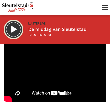
LUISTER LIVE:
De middag van Sleutelstad
12.00 - 18.00 uur
STRAKS:
De avond van Sleutelstad
18.00 - 19.00 uur
uur 1 van 0
Vorig uur
Volgend uur
Inklappen