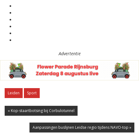
Advertentie
Leiden
Sport
« Kop-staartbotsing bij Corbulotunnel
Aanpassingen buslijnen Leidse regio tijdens NAVO-top »