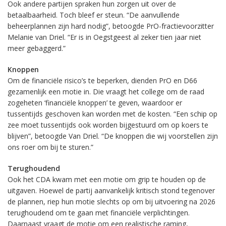
Ook andere partijen spraken hun zorgen uit over de
betaalbaarheid. Toch bleef er steun. “De aanvullende
beheerplannen zijn hard nodig”, betoogde PrO-fractievoorzitter
Melanie van Driel. “Er is in Oegstgeest al zeker tien jaar niet
meer gebaggerd.”
Knoppen
Om de financiële risico’s te beperken, dienden PrO en D66
gezamenlijk een motie in. Die vraagt het college om de raad
zogeheten ‘financiële knoppen’ te geven, waardoor er
tussentijds geschoven kan worden met de kosten. “Een schip op
zee moet tussentijds ook worden bijgestuurd om op koers te
blijven”, betoogde Van Driel. “De knoppen die wij voorstellen zijn
ons roer om bij te sturen.”
Terughoudend
Ook het CDA kwam met een motie om grip te houden op de
uitgaven. Hoewel de partij aanvankelijk kritisch stond tegenover
de plannen, riep hun motie slechts op om bij uitvoering na 2026
terughoudend om te gaan met financiële verplichtingen.
Daarnaast vraagt de motie om een realistische raming,