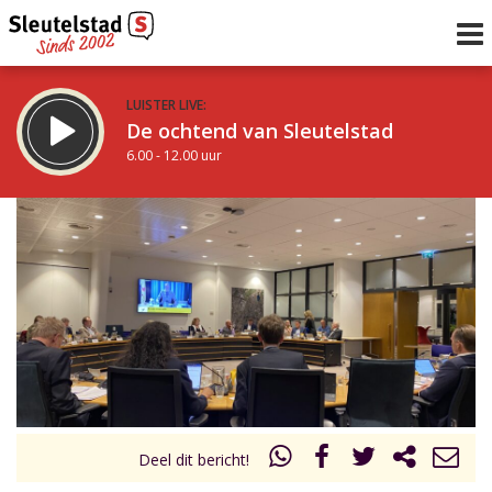
LUISTER LIVE:
De ochtend van Sleutelstad
6.00 - 12.00 uur
STRAKS:
De middag van Sleutelstad
12.00 - 18.00 uur
uur 1 van 0
Vorig uur
Volgend uur
Inklappen
Deel dit bericht!