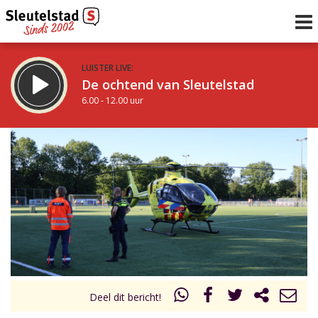
LUISTER LIVE:
De ochtend van Sleutelstad
6.00 - 12.00 uur
STRAKS:
De middag van Sleutelstad
12.00 - 19.00 uur
uur 1 van 0
Vorig uur
Volgend uur
Inklappen
Deel dit bericht!