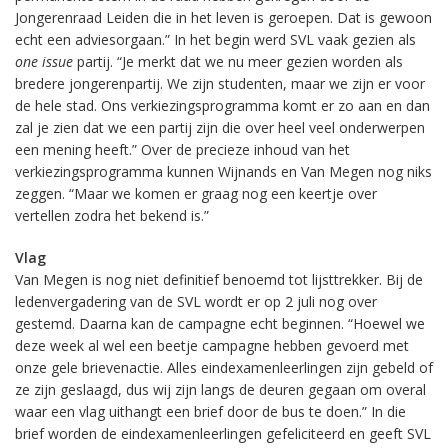
Jongerenraad Leiden die in het leven is geroepen. Dat is gewoon
echt een adviesorgaan.” In het begin werd SVL vaak gezien als
one issue
partij. “Je merkt dat we nu meer gezien worden als
bredere jongerenpartij. We zijn studenten, maar we zijn er voor
de hele stad. Ons verkiezingsprogramma komt er zo aan en dan
zal je zien dat we een partij zijn die over heel veel onderwerpen
een mening heeft.” Over de precieze inhoud van het
verkiezingsprogramma kunnen Wijnands en Van Megen nog niks
zeggen. “Maar we komen er graag nog een keertje over
vertellen zodra het bekend is.”
Vlag
Van Megen is nog niet definitief benoemd tot lijsttrekker. Bij de
ledenvergadering van de SVL wordt er op 2 juli nog over
gestemd. Daarna kan de campagne echt beginnen. “Hoewel we
deze week al wel een beetje campagne hebben gevoerd met
onze gele brievenactie. Alles eindexamenleerlingen zijn gebeld of
ze zijn geslaagd, dus wij zijn langs de deuren gegaan om overal
waar een vlag uithangt een brief door de bus te doen.” In die
brief worden de eindexamenleerlingen gefeliciteerd en geeft SVL