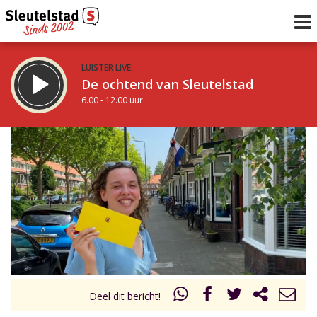
LUISTER LIVE:
De ochtend van Sleutelstad
6.00 - 12.00 uur
STRAKS:
De middag van Sleutelstad
12.00 - 18.00 uur
uur 1 van 0
Vorig uur
Volgend uur
Inklappen
Deel dit bericht!