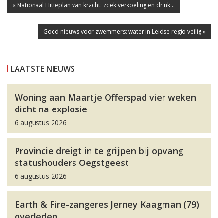
« Nationaal Hitteplan van kracht: zoek verkoeling en drink...
Goed nieuws voor zwemmers: water in Leidse regio veilig »
LAATSTE NIEUWS
Woning aan Maartje Offerspad vier weken
dicht na explosie
6 augustus 2026
Provincie dreigt in te grijpen bij opvang
statushouders Oegstgeest
6 augustus 2026
Earth & Fire-zangeres Jerney Kaagman (79)
overleden