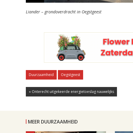
Liander – grondoverdracht in Oegstgeest
Duurzaamheid
Oegstgeest
« Onterecht uitgekeerde energietoeslag nauwelijks
MEER DUURZAAMHEID