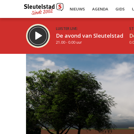
NIEUWS
AGENDA
GIDS
LUISTER LIVE:
ST
De avond van Sleutelstad
D
21.00 - 0.00 uur
0.0
Inklappen