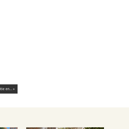
ie en... »