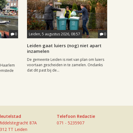
0
Leiden, 5 augustus 2026, 08:57
0
Leiden gaat luiers (nog) niet apart
inzamelen
De gemeente Leiden is niet van plan om luiers
voortaan gescheiden in te zamelen. Ondanks
r Haarlem
dat dit past bij de...
eemstede
leutelstad
Telefoon Redactie
iddelstegracht 87A
071 - 5235907
312 TT Leiden