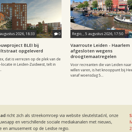
 augustus 2026, 18:33
0
Regio, , 5 augustus 2026, 17:50
uwproject BLEI bij
Vaarroute Leiden - Haarlem
ltstraat opgeleverd
afgesloten wegens
droogtemaatregelen
x, dat is verrezen op de plek van de
locatie in Leiden-Zuidwest, telt in
Voor recreanten die van Leiden naa
.
willen varen, is het knooppunt bij H
vanaf woensdag 5...
tad
richt zich als streekomroep via website sleutelstad.nl, onze
S
euwsapp en verschillende sociale mediakanalen met nieuws,
M
ie en amusement op de Leidse regio.
2