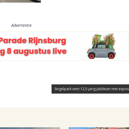
Advertentie
Singelpark viert 12,5-jarig jubileum met exposit