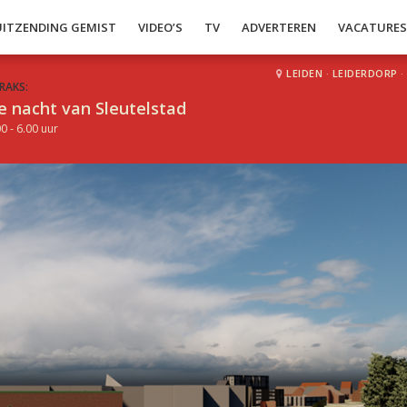
UITZENDING GEMIST
VIDEO’S
TV
ADVERTEREN
VACATURE
LEIDEN
·
LEIDERDORP
·
RAKS:
e nacht van Sleutelstad
0 - 6.00 uur