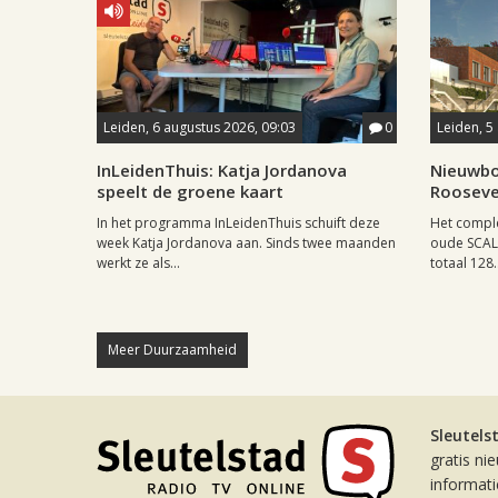
Leiden, 6 augustus 2026, 09:03
0
Leiden, 5
InLeidenThuis: Katja Jordanova
Nieuwbo
speelt de groene kaart
Rooseve
In het programma InLeidenThuis schuift deze
Het comple
week Katja Jordanova aan. Sinds twee maanden
oude SCAL-
werkt ze als...
totaal 128..
Meer Duurzaamheid
Sleutels
gratis ni
informat