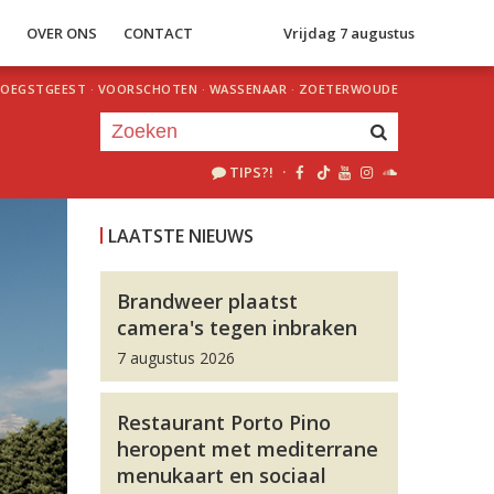
S
OVER ONS
CONTACT
Vrijdag 7 augustus
OEGSTGEEST
·
VOORSCHOTEN
·
WASSENAAR
·
ZOETERWOUDE
TIPS?!
·
Je luistert nu naar
uur 1 van 0
LAATSTE NIEUWS
«
Vorig uur
Volgend uur
»
Brandweer plaatst
camera's tegen inbraken
7 augustus 2026
Restaurant Porto Pino
heropent met mediterrane
menukaart en sociaal