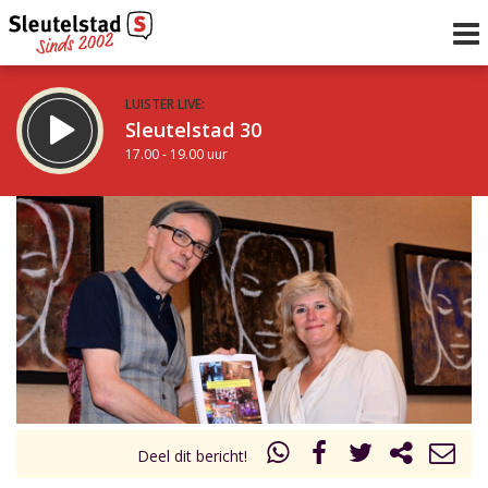
LUISTER LIVE:
Sleutelstad 30
17.00 - 19.00 uur
STRAKS:
De avond van Sleutelstad
19.00 - 0.00 uur
uur 1 van 0
Vorig uur
Volgend uur
Inklappen
Deel dit bericht!