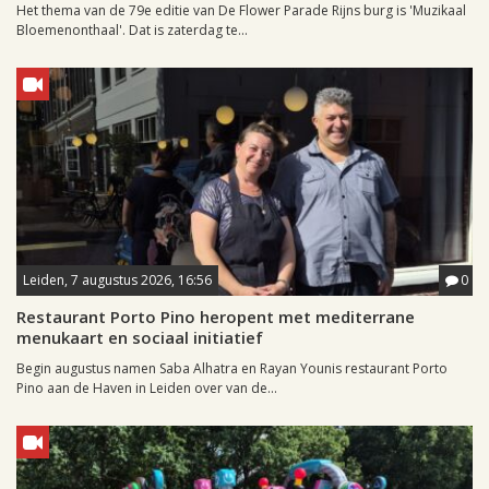
Het thema van de 79e editie van De Flower Parade Rijns burg is 'Muzikaal
Bloemenonthaal'. Dat is zaterdag te...
Leiden, 7 augustus 2026, 16:56
0
Restaurant Porto Pino heropent met mediterrane
menukaart en sociaal initiatief
Begin augustus namen Saba Alhatra en Rayan Younis restaurant Porto
Pino aan de Haven in Leiden over van de...