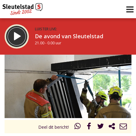
LUISTER LIVE:
De avond van Sleutelstad
21.00 - 0.00 uur
STRAKS:
De nacht van Sleutelstad
0.00 - 6.00 uur
uur 1 van 0
Vorig uur
Volgend uur
Inklappen
Deel dit bericht!