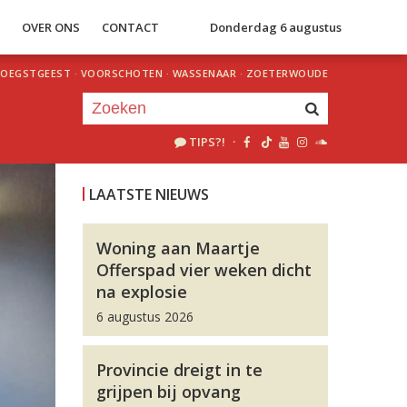
S
OVER ONS
CONTACT
Donderdag 6 augustus
OEGSTGEEST
·
VOORSCHOTEN
·
WASSENAAR
·
ZOETERWOUDE
TIPS?!
·
Je luistert nu naar
uur 1 van 0
LAATSTE NIEUWS
«
Vorig uur
Volgend uur
»
Woning aan Maartje
Offerspad vier weken dicht
na explosie
6 augustus 2026
Provincie dreigt in te
grijpen bij opvang