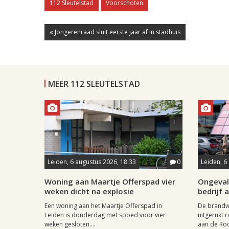
112 Sleutelstad
Voorschoten
« Jongerenraad sluit eerste jaar af in stadhuis
MEER 112 SLEUTELSTAD
Leiden, 6 augustus 2026, 18:33
0
Leiden, 6
Woning aan Maartje Offerspad vier
Ongeval 
weken dicht na explosie
bedrijf 
Een woning aan het Maartje Offerspad in
De brandwe
Leiden is donderdag met spoed voor vier
uitgerukt 
weken gesloten....
aan de Roos