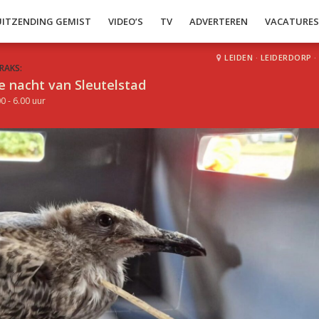
UITZENDING GEMIST
VIDEO’S
TV
ADVERTEREN
VACATURE
LEIDEN
·
LEIDERDORP
·
RAKS:
e nacht van Sleutelstad
0 - 6.00 uur