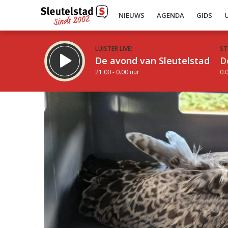
NIEUWS
AGENDA
GIDS
LUISTER LIVE:
ST
De avond van Sleutelstad
D
21.00 - 0.00 uur
0.0
Inklappen