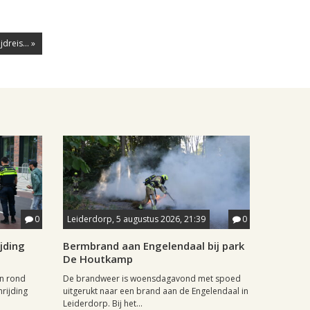
dreis... »
0
Leiderdorp, 5 augustus 2026, 21:39
0
jding
Bermbrand aan Engelendaal bij park
De Houtkamp
n rond
De brandweer is woensdagavond met spoed
rijding
uitgerukt naar een brand aan de Engelendaal in
Leiderdorp. Bij het...