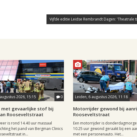
Vijfde editie Leidse Rembrandt Dagen: 'Theatrale tij
 augustus 2026, 15:15
0
Leiden, 6 augustus 2026, 11:18
met gevaarlijke stof bij
Motorrijder gewond bij aanri
aan Rooseveltstraat
Rooseveltstraat
er is rond 14.40 uur massaal
Een motorrijder is donderdagmorge
richting het pand van Bergman Clinics
10.25 uur gewond geraakt bij een aan
eveltstraat in...
met een personenauto. Het...