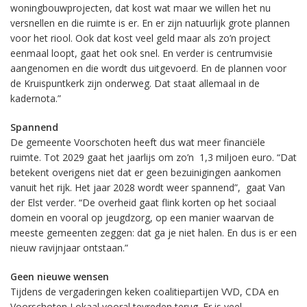
woningbouwprojecten, dat kost wat maar we willen het nu
versnellen en die ruimte is er. En er zijn natuurlijk grote plannen
voor het riool. Ook dat kost veel geld maar als zo’n project
eenmaal loopt, gaat het ook snel. En verder is centrumvisie
aangenomen en die wordt dus uitgevoerd. En de plannen voor
de Kruispuntkerk zijn onderweg. Dat staat allemaal in de
kadernota.”
Spannend
De gemeente Voorschoten heeft dus wat meer financiële
ruimte. Tot 2029 gaat het jaarlijs om zo’n 1,3 miljoen euro. “Dat
betekent overigens niet dat er geen bezuinigingen aankomen
vanuit het rijk. Het jaar 2028 wordt weer spannend”, gaat Van
der Elst verder. “De overheid gaat flink korten op het sociaal
domein en vooral op jeugdzorg, op een manier waarvan de
meeste gemeenten zeggen: dat ga je niet halen. En dus is er een
nieuw ravijnjaar ontstaan.”
Geen nieuwe wensen
Tijdens de vergaderingen keken coalitiepartijen VVD, CDA en
Voorschoten Lokaal vooral tevreden terug. Er is veel