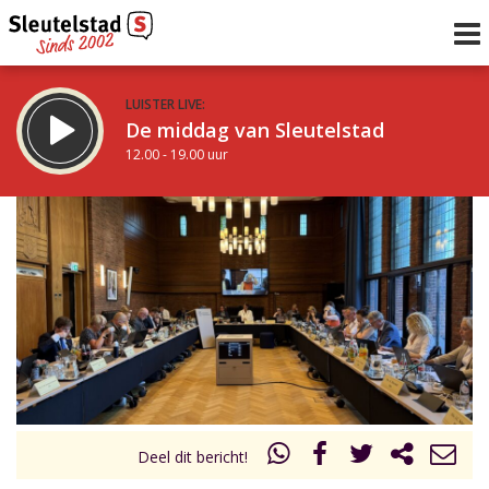
LUISTER LIVE:
De middag van Sleutelstad
12.00 - 19.00 uur
STRAKS:
De avond van Sleutelstad
19.00 - 22.00 uur
uur 1 van 0
Vorig uur
Volgend uur
Inklappen
Deel dit bericht!