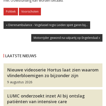
met crowdfunding kan worden betaald.
Politiek
Voorschoten
« Dierenambulance - Vogelasiel regio Leiden spint garen bij...
Motorrijder gewond na valpartij op Engelendaal »
LAATSTE NIEUWS
Nieuwe videoserie Hortus laat zien waarom
vlinderbloemigen zo bijzonder zijn
9 augustus 2026
LUMC onderzoekt inzet AI bij ontslag
patiënten van intensive care