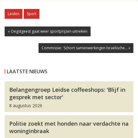
Leiden
Sport
« Oegstgeest gaat weer sportprijzen uitreiken
Commissie: 'Schort samenwerkingen Israëlische... »
LAATSTE NIEUWS
Belangengroep Leidse coffeeshops: 'Blijf in
gesprek met sector'
8 augustus 2026
Politie zoekt met honden naar verdachte na
woninginbraak