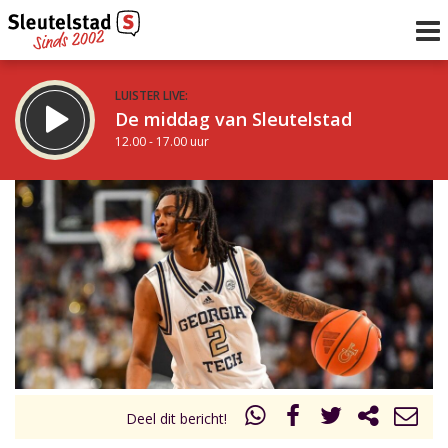
LUISTER LIVE:
De middag van Sleutelstad
12.00 - 17.00 uur
STRAKS:
Sleutelstad 30
17.00 - 19.00 uur
uur 1 van 0
Vorig uur
Volgend uur
Inklappen
Deel dit bericht!