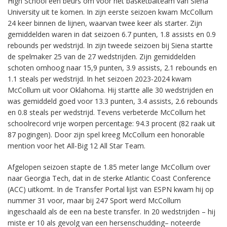
High School een beurs om voor het basketbalteam van Siena
University uit te komen. In zijn eerste seizoen kwam McCollum
24 keer binnen de lijnen, waarvan twee keer als starter. Zijn
gemiddelden waren in dat seizoen 6.7 punten, 1.8 assists en 0.9
rebounds per wedstrijd. In zijn tweede seizoen bij Siena startte
de spelmaker 25 van de 27 wedstrijden. Zijn gemiddelden
schoten omhoog naar 15,9 punten, 3.9 assists, 2.1 rebounds en
1.1 steals per wedstrijd. In het seizoen 2023-2024 kwam
McCollum uit voor Oklahoma. Hij startte alle 30 wedstrijden en
was gemiddeld goed voor 13.3 punten, 3.4 assists, 2.6 rebounds
en 0.8 steals per wedstrijd. Tevens verbeterde McCollum het
schoolrecord vrije worpen percentage: 94.3 procent (82 raak uit
87 pogingen). Door zijn spel kreeg McCollum een honorable
mention voor het All-Big 12 All Star Team.
Afgelopen seizoen stapte de 1.85 meter lange McCollum over
naar Georgia Tech, dat in de sterke Atlantic Coast Conference
(ACC) uitkomt. In de Transfer Portal lijst van ESPN kwam hij op
nummer 31 voor, maar bij 247 Sport werd McCollum
ingeschaald als de een na beste transfer. In 20 wedstrijden – hij
miste er 10 als gevolg van een hersenschudding– noteerde