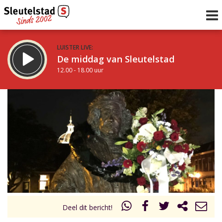
LUISTER LIVE:
De middag van Sleutelstad
12.00 - 18.00 uur
STRAKS:
De avond van Sleutelstad
18.00 - 19.00 uur
uur 1 van 0
Vorig uur
Volgend uur
Inklappen
Deel dit bericht!