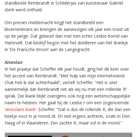
standbeeld Rembrandt in Schilderjas van kunstenaar Gabriel
sterk werd onthuld.
Om precies middernacht krijgt het standbeeld een
bloemenkrans en brengen de aanwezigen elk jaar een toast uit
op de jarige. Dat gebeurt dan met een echte Leidse borrel van
Hartevelt. Dat bedrijf begon met het distilleren van het drankje
in ‘De Fransche Kroon’ aan de Langegracht.
Alveolair
In het praatje dat Scheffer elk jaar houdt, ging het dit keer over
het accent van Rembrandt. “Met hulp van mijn internetvriend
Chat heb ik dat achterhaald”, vertelt Scheffer. “Het is zeer
aannemelijk dat Rembrandt net als wij nu met een rollende ‘R’
sprak. Die klank blijkt overigens ook nog een wetenschappelijke
naam te hebben. Het gaat bij de Leidse r om een zogenoemde
‘
alveolaire klank
‘. Scheffer: “Dat is dus de rollende R, die dan een
beetje voor in je mond zit. En niet ergens achterin, zoals in Den
Haag of in Vlaanderen. Een zachte R, maar vol in de mond.”