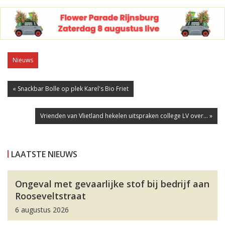
Nieuws
« Snackbar Bolle op plek Karel's Bio Friet
Vrienden van Vlietland hekelen uitspraken college LV over... »
LAATSTE NIEUWS
Ongeval met gevaarlijke stof bij bedrijf aan
Rooseveltstraat
6 augustus 2026