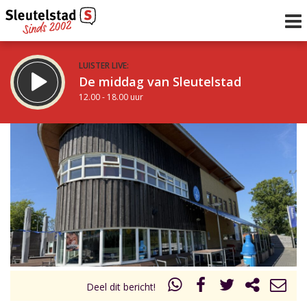
LUISTER LIVE:
De middag van Sleutelstad
12.00 - 18.00 uur
STRAKS:
De avond van Sleutelstad
18.00 - 19.00 uur
uur 1 van 0
Vorig uur
Volgend uur
Inklappen
Deel dit bericht!