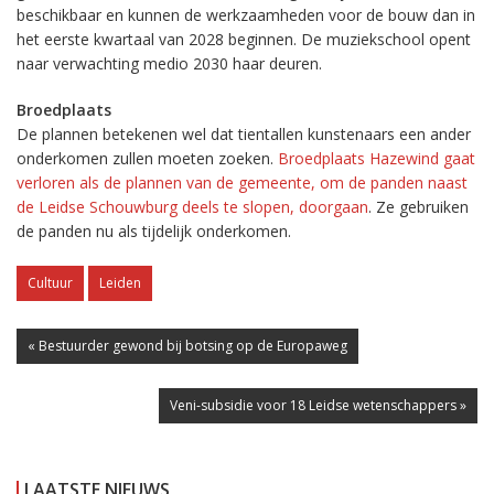
beschikbaar en kunnen de werkzaamheden voor de bouw dan in
het eerste kwartaal van 2028 beginnen. De muziekschool opent
naar verwachting medio 2030 haar deuren.
Broedplaats
De plannen betekenen wel dat tientallen kunstenaars een ander
onderkomen zullen moeten zoeken.
Broedplaats Hazewind gaat
verloren als de plannen van de gemeente, om de panden naast
de Leidse Schouwburg deels te slopen, doorgaan
. Ze gebruiken
de panden nu als tijdelijk onderkomen.
Cultuur
Leiden
« Bestuurder gewond bij botsing op de Europaweg
Veni-subsidie voor 18 Leidse wetenschappers »
LAATSTE NIEUWS