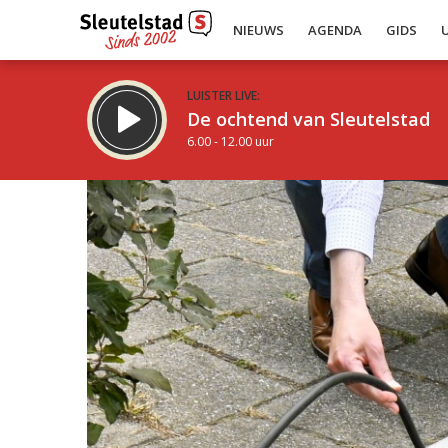
NIEUWS
AGENDA
GIDS
LUISTER LIVE:
De ochtend van Sleutelstad
6.00 - 12.00 uur
Inklappen