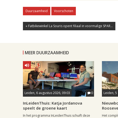
Duurzaamheid
Voorschoten
« Fatbikewinkel La Souris opent filiaal in voormalige SPAR...
MEER DUURZAAMHEID
Leiden, 6 augustus 2026, 09:03
0
Leiden, 5
InLeidenThuis: Katja Jordanova
Nieuwbo
speelt de groene kaart
Rooseve
In het programma InLeidenThuis schuift deze
Het comple