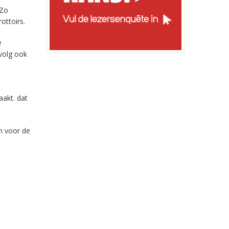
 Zo
ottoirs.
e
volg ook
aakt. dat
n voor de