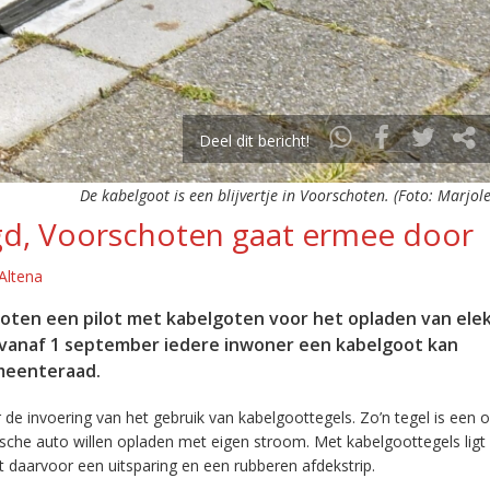
Deel dit bericht!
De kabelgoot is een blijvertje in Voorschoten. (Foto: Marjole
agd, Voorschoten gaat ermee door
Altena
oten een pilot met kabelgoten voor het opladen van elek
dat vanaf 1 september iedere inwoner een kabelgoot kan
emeenteraad.
de invoering van het gebruik van kabelgoottegels. Zo’n tegel is een 
ische auto willen opladen met eigen stroom. Met kabelgoottegels ligt
eft daarvoor een uitsparing en een rubberen afdekstrip.