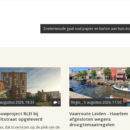
Zoeterwoude gaat oud papier en karton aan huis in
 augustus 2026, 18:33
0
Regio, , 5 augustus 2026, 17:50
uwproject BLEI bij
Vaarroute Leiden - Haarlem
ltstraat opgeleverd
afgesloten wegens
droogtemaatregelen
x, dat is verrezen op de plek van de