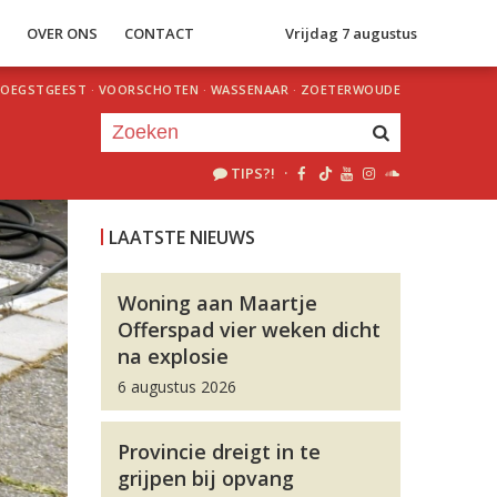
S
OVER ONS
CONTACT
Vrijdag 7 augustus
OEGSTGEEST
·
VOORSCHOTEN
·
WASSENAAR
·
ZOETERWOUDE
TIPS?!
·
Je luistert nu naar
uur 1 van 0
LAATSTE NIEUWS
«
Vorig uur
Volgend uur
»
Woning aan Maartje
Offerspad vier weken dicht
na explosie
6 augustus 2026
Provincie dreigt in te
grijpen bij opvang