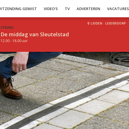
UITZENDING GEMIST
VIDEO’S
TV
ADVERTEREN
VACATURE
LEIDEN
·
LEIDERDORP
·
STRAKS:
De middag van Sleutelstad
12.00 - 18.00 uur