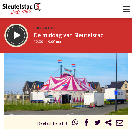
LUISTER LIVE:
De middag van Sleutelstad
12.00 - 19.00 uur
STRAKS:
De avond van Sleutelstad
19.00 - 22.00 uur
uur 1 van 0
Vorig uur
Volgend uur
Inklappen
Deel dit bericht!