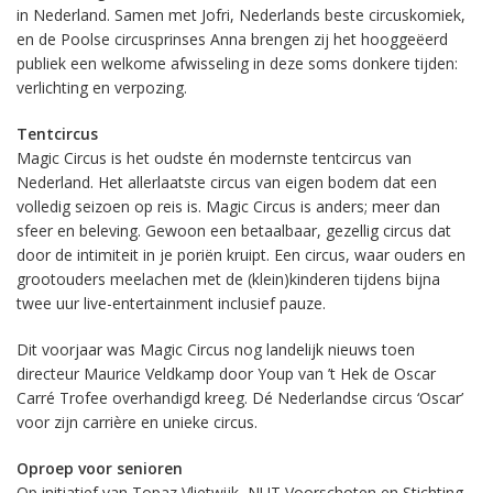
in Nederland. Samen met Jofri, Nederlands beste circuskomiek,
en de Poolse circusprinses Anna brengen zij het hooggeëerd
publiek een welkome afwisseling in deze soms donkere tijden:
verlichting en verpozing.
Tentcircus
Magic Circus is het oudste én modernste tentcircus van
Nederland. Het allerlaatste circus van eigen bodem dat een
volledig seizoen op reis is. Magic Circus is anders; meer dan
sfeer en beleving. Gewoon een betaalbaar, gezellig circus dat
door de intimiteit in je poriën kruipt. Een circus, waar ouders en
grootouders meelachen met de (klein)kinderen tijdens bijna
twee uur live-entertainment inclusief pauze.
Dit voorjaar was Magic Circus nog landelijk nieuws toen
directeur Maurice Veldkamp door Youp van ’t Hek de Oscar
Carré Trofee overhandigd kreeg. Dé Nederlandse circus ‘Oscar’
voor zijn carrière en unieke circus.
Oproep voor senioren
Op initiatief van Topaz Vlietwijk, NUT Voorschoten en Stichting