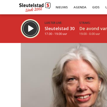
NIEUWS
AGENDA
GIDS
LUISTER LIVE:
STRAKS:
Sleutelstad 30
De avond van
17.00 - 19.00 uur
19.00 - 0.00 uur
Inklappen