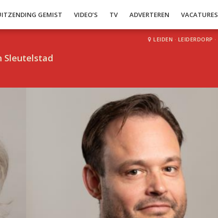
UITZENDING GEMIST
VIDEO’S
TV
ADVERTEREN
VACATURE
LEIDEN
·
LEIDERDORP
·
 Sleutelstad