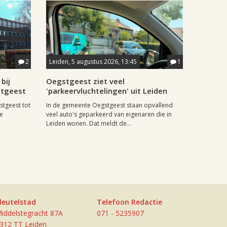
2
Leiden, 5 augustus 2026, 13:45
1
bij
Oegstgeest ziet veel
stgeest
'parkeervluchtelingen' uit Leiden
stgeest tot
In de gemeente Oegstgeest staan opvallend
de
veel auto's geparkeerd van eigenaren die in
Leiden wonen. Dat meldt de...
leutelstad
Telefoon Redactie
iddelstegracht 87A
071 - 5235907
312 TT Leiden