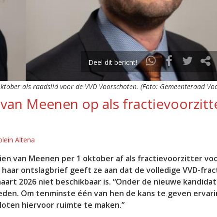
Deel dit bericht!
oktober als raadslid voor de VVD Voorschoten. (Foto: Gemeenteraad Vo
 van Meenen op als fractievoorzitt
lein Altena
rien van Meenen per 1 oktober af als fractievoorzitter vo
 haar ontslagbrief geeft ze aan dat de volledige VVD-fract
rt 2026 niet beschikbaar is. “Onder de nieuwe kandida
eleden. Om tenminste één van hen de kans te geven ervari
sloten hiervoor ruimte te maken.”