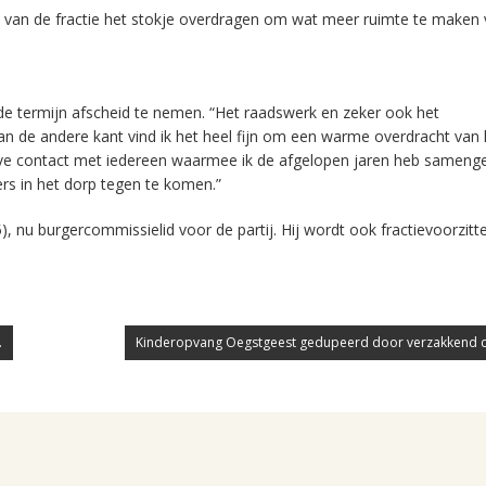
 van de fractie het stokje overdragen om wat meer ruimte te maken 
 de termijn afscheid te nemen. “Het raadswerk en zeker ook het
Aan de andere kant vind ik het heel fijn om een warme overdracht van 
sieve contact met iedereen waarmee ik de afgelopen jaren heb sameng
ers in het dorp tegen te komen.”
nu burgercommissielid voor de partij. Hij wordt ook fractievoorzitte
.
Kinderopvang Oegstgeest gedupeerd door verzakkend c