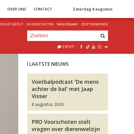
S
OVER ONS
CONTACT
Zaterdag 8 augustus
OEGSTGEEST
·
VOORSCHOTEN
·
WASSENAAR
·
ZOETERWOUDE
TIPS?!
·
Je luistert nu naar
uur 1 van 0
LAATSTE NIEUWS
«
Vorig uur
Volgend uur
»
Voetbalpodcast 'De mens
achter de bal' met Jaap
Visser
8 augustus 2026
PRO Voorschoten stelt
vragen over dierenwelzijn