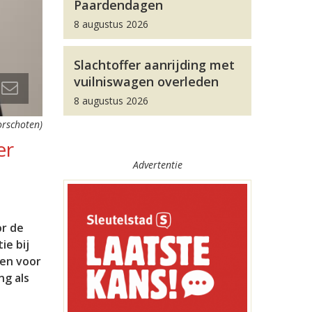
Paardendagen
8 augustus 2026
Slachtoffer aanrijding met
vuilniswagen overleden
8 augustus 2026
orschoten)
er
Advertentie
or de
ie bij
ten voor
ng als