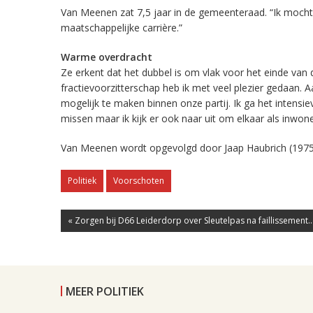
Van Meenen zat 7,5 jaar in de gemeenteraad. “Ik mocht
maatschappelijke carrière.”
Warme overdracht
Ze erkent dat het dubbel is om vlak voor het einde van
fractievoorzitterschap heb ik met veel plezier gedaan. 
mogelijk te maken binnen onze partij. Ik ga het inten
missen maar ik kijk er ook naar uit om elkaar als inwon
Van Meenen wordt opgevolgd door Jaap Haubrich (1975), 
Politiek
Voorschoten
« Zorgen bij D66 Leiderdorp over Sleutelpas na faillissement..
MEER POLITIEK