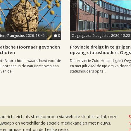
en, 7 augustus 2026, 13:45
0
Oegstgeest, 6 augustus 2026, 18:28
iatische Hoornaar gevonden
Provincie dreigt in te grijpen 
schoten
opvang statushouders Oeg
te Voorschoten waarschuwt voor de
De provincie Zuid-Holland geeft Oeg
 Hoornaar. In de Van Beethovenlaan
en met juli 2027 de tijd om voldoen
 van de...
statushouders op te...
tad
richt zich als streekomroep via website sleutelstad.nl, onze
S
euwsapp en verschillende sociale mediakanalen met nieuws,
M
ie en amusement op de Leidse regio.
2