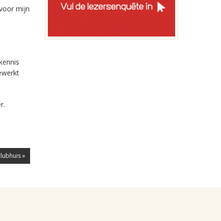
voor mijn
kennis
ewerkt
r.
lubhuis »