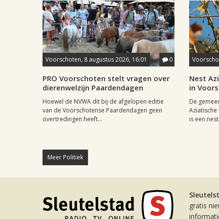
Voorschoten, 8 augustus 2026, 16:01
0
Voorschot
PRO Voorschoten stelt vragen over
Nest Az
dierenwelzijn Paardendagen
in Voor
Hoewel de NVWA dit bij de afgelopen editie
De gemeen
van de Voorschotense Paardendagen geen
Aziatische
overtredingen heeft...
is een nest
Meer Politiek
Sleutels
gratis ni
informat