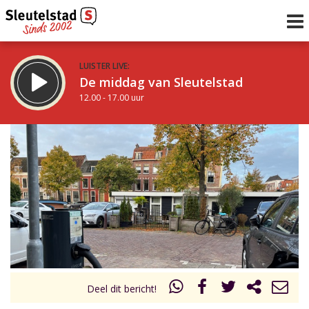
LUISTER LIVE:
De middag van Sleutelstad
12.00 - 17.00 uur
STRAKS:
Sleutelstad 30
17.00 - 19.00 uur
uur 1 van 0
Vorig uur
Volgend uur
Inklappen
Deel dit bericht!