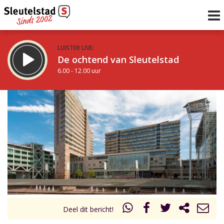
LUISTER LIVE:
De ochtend van Sleutelstad
6.00 - 12.00 uur
STRAKS:
De middag van Sleutelstad
12.00 - 19.00 uur
uur 1 van 0
Vorig uur
Volgend uur
Inklappen
Deel dit bericht!