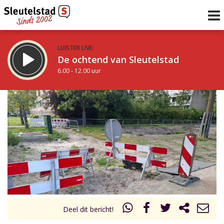
LUISTER LIVE:
De ochtend van Sleutelstad
6.00 - 12.00 uur
STRAKS:
De middag van Sleutelstad
12.00 - 17.00 uur
uur 1 van 0
Vorig uur
Volgend uur
Inklappen
Deel dit bericht!