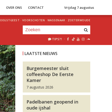
S
OVER ONS
CONTACT
Vrijdag 7 augustus
OEGSTGEEST
·
VOORSCHOTEN
·
WASSENAAR
·
ZOETERWOUDE
TIPS?!
·
Je luistert nu naar
uur 1 van 0
LAATSTE NIEUWS
«
Vorig uur
Volgend uur
»
Burgemeester sluit
coffeeshop De Eerste
Kamer
7 augustus 2026
Padelbanen geopend in
oude ijshal