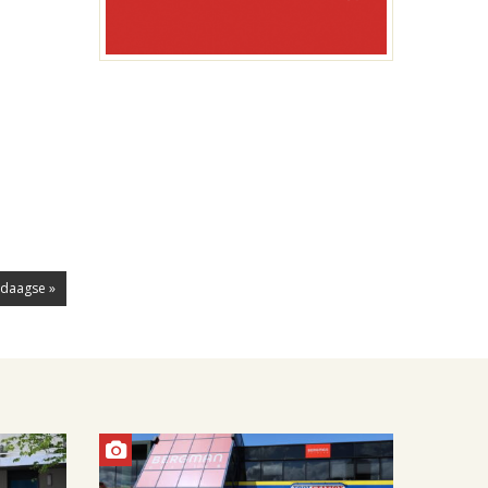
daagse »