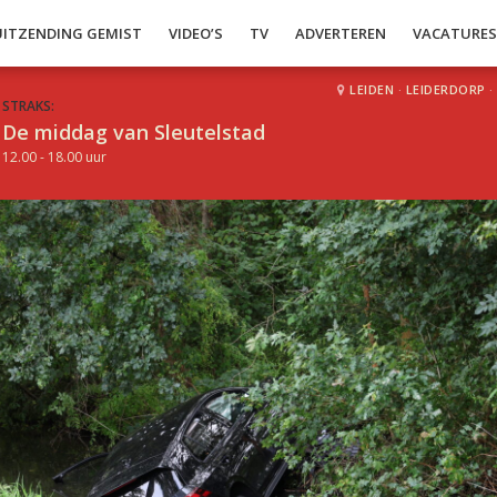
UITZENDING GEMIST
VIDEO’S
TV
ADVERTEREN
VACATURE
LEIDEN
·
LEIDERDORP
·
STRAKS:
De middag van Sleutelstad
12.00 - 18.00 uur