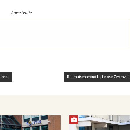
Advertentie
ekend
Badmutsenavond bij Leidse Zwemvier