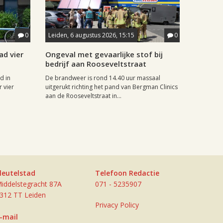
0
Leiden, 6 augustus 2026, 15:15
0
ad vier
Ongeval met gevaarlijke stof bij
bedrijf aan Rooseveltstraat
d in
De brandweer is rond 14.40 uur massaal
 vier
uitgerukt richting het pand van Bergman Clinics
aan de Rooseveltstraat in...
leutelstad
Telefoon Redactie
iddelstegracht 87A
071 - 5235907
312 TT Leiden
Privacy Policy
-mail