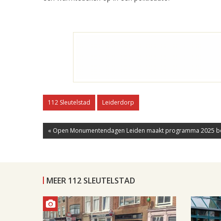
112 Sleutelstad
Leiderdorp
« Open Monumentendagen Leiden maakt programma 2025 b
MEER 112 SLEUTELSTAD