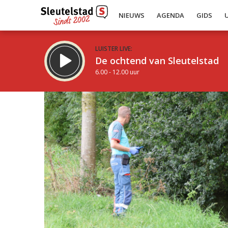
NIEUWS
AGENDA
GIDS
LUISTER LIVE:
De ochtend van Sleutelstad
6.00 - 12.00 uur
Inklappen