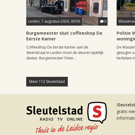
Leiden, 7 augustus 2026, 09:56
0
Wassenaar
Burgemeester sluit coffeeshop De
Politie
Eerste Kamer
woningi
Coffeeshop De Eerste Kamer aan de
De Wassena
Steenstraat in Leiden moet de deuren tijdelijk
getuigen v
sluiten. Burgemeester Peter...
Kerkdam in 
Meer 112 Sleutelstad
Sleutels
gratis ni
informat