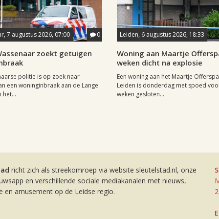
, 7 augustus 2026, 07:00
0
Leiden, 6 augustus 2026, 18:33
 Wassenaar zoekt getuigen
Woning aan Maartje Offersp
nbraak
weken dicht na explosie
arse politie is op zoek naar
Een woning aan het Maartje Offerspa
an een woninginbraak aan de Lange
Leiden is donderdag met spoed voor
het...
weken gesloten....
tad
richt zich als streekomroep via website sleutelstad.nl, onze
S
euwsapp en verschillende sociale mediakanalen met nieuws,
M
ie en amusement op de Leidse regio.
2
E