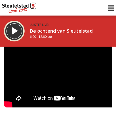
LUISTER LIVE:
De ochtend van Sleutelstad
6.00 - 12.00 uur
STRAKS:
De middag van Sleutelstad
12.00 - 19.00 uur
uur 1 van 0
Vorig uur
Volgend uur
Inklappen