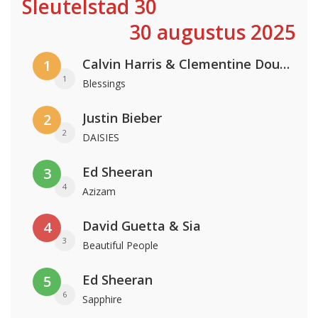
Sleutelstad 30
30 augustus 2025
Calvin Harris & Clementine Douglas
1
1
Blessings
Justin Bieber
2
2
DAISIES
Ed Sheeran
3
4
Azizam
David Guetta & Sia
4
3
Beautiful People
Ed Sheeran
5
6
Sapphire