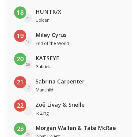
HUNTR/X
18
21
Golden
Miley Cyrus
19
18
End of the World
KATSEYE
20
26
Gabriela
Sabrina Carpenter
21
17
Manchild
Zoë Livay & Snelle
22
19
Ik Zing
Morgan Wallen & Tate McRae
23
24
What I Want