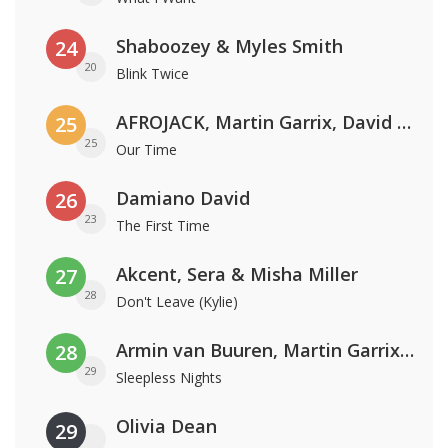
Shaboozey & Myles Smith
24
20
Blink Twice
AFROJACK, Martin Garrix, David Guetta & Amél
25
25
Our Time
Damiano David
26
23
The First Time
Akcent, Sera & Misha Miller
27
28
Don't Leave (Kylie)
Armin van Buuren, Martin Garrix & Libby Whitehouse
28
29
Sleepless Nights
Olivia Dean
29