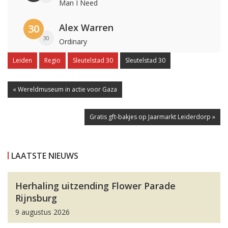
Man I Need
Alex Warren
30
30
Ordinary
Leiden
Regio
Sleutelstad 30
Sleutelstad 30
« Wereldmuseum in actie voor Gaza
Gratis gft-bakjes op Jaarmarkt Leiderdorp »
LAATSTE NIEUWS
Herhaling uitzending Flower Parade
Rijnsburg
9 augustus 2026