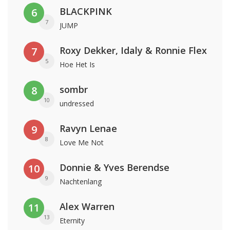
BLACKPINK
6
7
JUMP
Roxy Dekker, Idaly & Ronnie Flex
7
5
Hoe Het Is
sombr
8
10
undressed
Ravyn Lenae
9
8
Love Me Not
Donnie & Yves Berendse
10
9
Nachtenlang
Alex Warren
11
13
Eternity