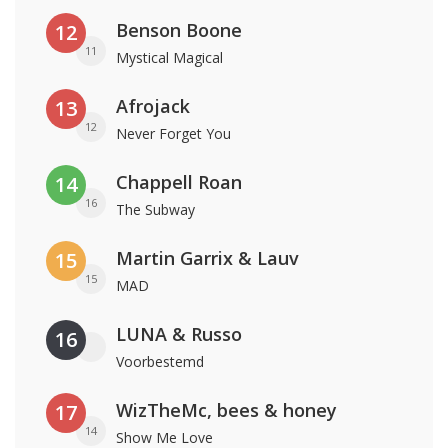
Benson Boone
12
11
Mystical Magical
Afrojack
13
12
Never Forget You
Chappell Roan
14
16
The Subway
Martin Garrix & Lauv
15
15
MAD
LUNA & Russo
16
Voorbestemd
WizTheMc, bees & honey
17
14
Show Me Love