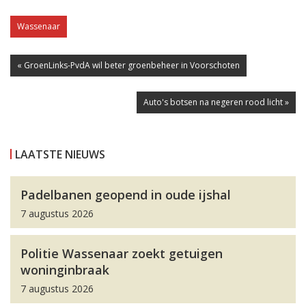
Wassenaar
« GroenLinks-PvdA wil beter groenbeheer in Voorschoten
Auto's botsen na negeren rood licht »
LAATSTE NIEUWS
Padelbanen geopend in oude ijshal
7 augustus 2026
Politie Wassenaar zoekt getuigen
woninginbraak
7 augustus 2026