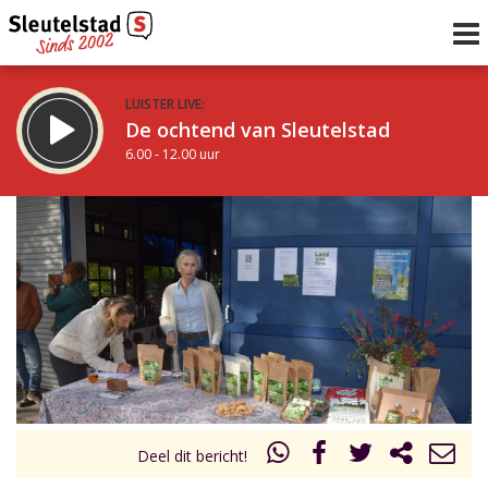
LUISTER LIVE:
De ochtend van Sleutelstad
6.00 - 12.00 uur
STRAKS:
De middag van Sleutelstad
12.00 - 18.00 uur
uur 1 van 0
Vorig uur
Volgend uur
Inklappen
Deel dit bericht!