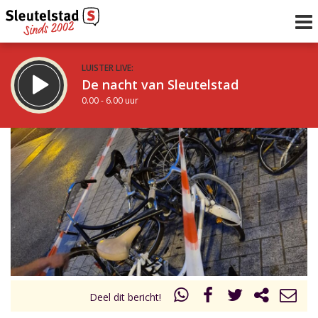
LUISTER LIVE:
De nacht van Sleutelstad
0.00 - 6.00 uur
STRAKS:
De ochtend van Sleutelstad
6.00 - 12.00 uur
uur 1 van 0
Vorig uur
Volgend uur
Inklappen
Deel dit bericht!