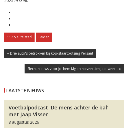
2025297896.
112 Sleutelstad
Leiden
« Drie auto's betrokken bij kop-staartbotsing Persant
Slecht nieuws voor Jochem Myjer: na veertien jaar weer... »
LAATSTE NIEUWS
Voetbalpodcast 'De mens achter de bal'
met Jaap Visser
8 augustus 2026