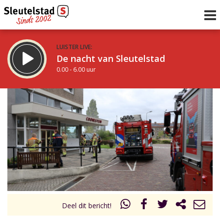
LUISTER LIVE:
De nacht van Sleutelstad
0.00 - 6.00 uur
STRAKS:
De ochtend van Sleutelstad
6.00 - 12.00 uur
uur 1 van 0
Vorig uur
Volgend uur
Inklappen
Deel dit bericht!