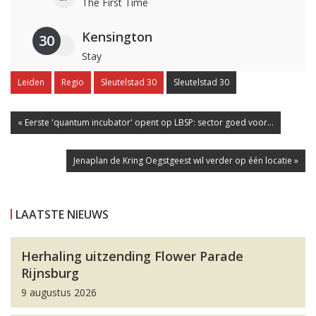
The First Time
Kensington
30
Stay
Leiden
Regio
Sleutelstad 30
Sleutelstad 30
« Eerste 'quantum incubator' opent op LBSP: sector goed voor...
Jenaplan de Kring Oegstgeest wil verder op één locatie »
LAATSTE NIEUWS
Herhaling uitzending Flower Parade
Rijnsburg
9 augustus 2026