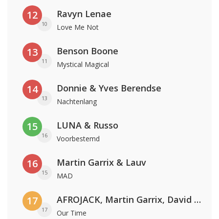
Ravyn Lenae
12
10
Love Me Not
Benson Boone
13
11
Mystical Magical
Donnie & Yves Berendse
14
13
Nachtenlang
LUNA & Russo
15
16
Voorbestemd
Martin Garrix & Lauv
16
15
MAD
AFROJACK, Martin Garrix, David Guetta & Amél
17
17
Our Time