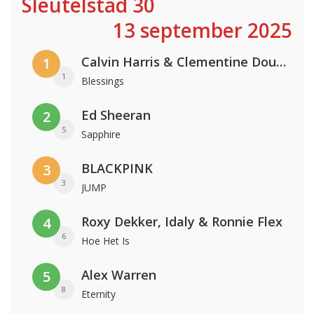
Sleutelstad 30
13 september 2025
Calvin Harris & Clementine Douglas
1
1
Blessings
Ed Sheeran
2
5
Sapphire
BLACKPINK
3
3
JUMP
Roxy Dekker, Idaly & Ronnie Flex
4
6
Hoe Het Is
Alex Warren
5
8
Eternity