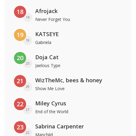
Afrojack
18
14
Never Forget You
KATSEYE
19
19
Gabriela
Doja Cat
20
25
Jaelous Type
WizTheMc, bees & honey
21
20
Show Me Love
Miley Cyrus
22
21
End of the World
Sabrina Carpenter
23
22
Manchild