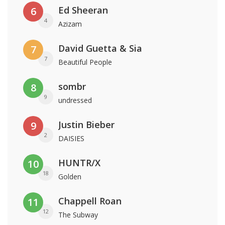
Ed Sheeran
6
4
Azizam
David Guetta & Sia
7
7
Beautiful People
sombr
8
9
undressed
Justin Bieber
9
2
DAISIES
HUNTR/X
10
18
Golden
Chappell Roan
11
12
The Subway