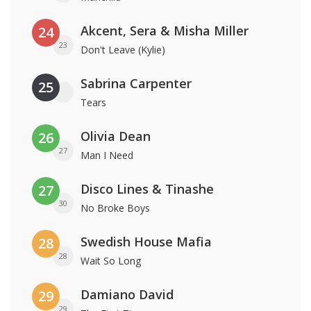
Akcent, Sera & Misha Miller
24
23
Don't Leave (Kylie)
Sabrina Carpenter
25
Tears
Olivia Dean
26
27
Man I Need
Disco Lines & Tinashe
27
30
No Broke Boys
Swedish House Mafia
28
28
Wait So Long
Damiano David
29
29