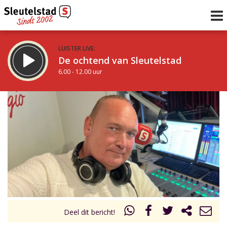
LUISTER LIVE:
De ochtend van Sleutelstad
6.00 - 12.00 uur
STRAKS:
De middag van Sleutelstad
12.00 - 19.00 uur
uur 1 van 0
Vorig uur
Volgend uur
Inklappen
Deel dit bericht!