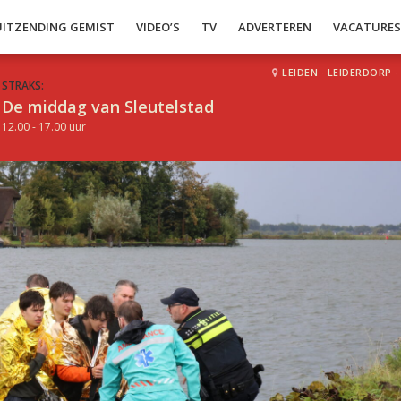
UITZENDING GEMIST
VIDEO’S
TV
ADVERTEREN
VACATURE
LEIDEN
·
LEIDERDORP
·
STRAKS:
De middag van Sleutelstad
12.00 - 17.00 uur