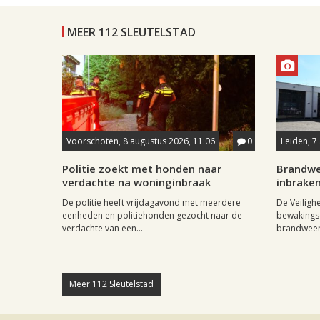
MEER 112 SLEUTELSTAD
Voorschoten, 8 augustus 2026, 11:06
0
Leiden, 7
Politie zoekt met honden naar
Brandwe
verdachte na woninginbraak
inbrake
De politie heeft vrijdagavond met meerdere
De Veiligh
eenheden en politiehonden gezocht naar de
bewakingsc
verdachte van een...
brandweerk
Meer 112 Sleutelstad