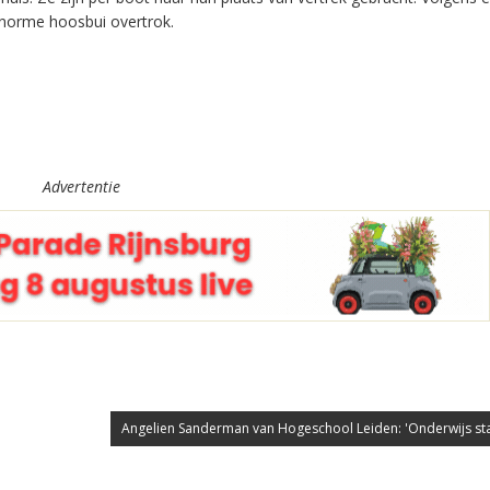
enorme hoosbui overtrok.
Advertentie
Angelien Sanderman van Hogeschool Leiden: 'Onderwijs staa