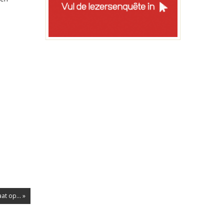
t op... »