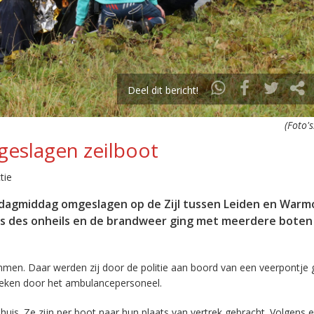
Deel dit bericht!
(Foto'
geslagen zeilboot
tie
erdagmiddag omgeslagen op de Zijl tussen Leiden en Warm
ts des onheils en de brandweer ging met meerdere boten
men. Daar werden zij door de politie aan boord van een veerpontje
ken door het ambulancepersoneel.
huis. Ze zijn per boot naar hun plaats van vertrek gebracht. Volgens 