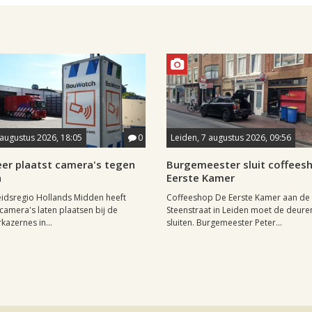
 augustus 2026, 18:05
0
Leiden, 7 augustus 2026, 09:56
er plaatst camera's tegen
Burgemeester sluit coffees
n
Eerste Kamer
eidsregio Hollands Midden heeft
Coffeeshop De Eerste Kamer aan de
amera's laten plaatsen bij de
Steenstraat in Leiden moet de deuren 
azernes in...
sluiten. Burgemeester Peter...