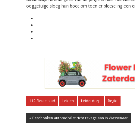
ooggetuige sloeg hun boot om toen er plotseling een 
112 Sleutelstad
Leiden
Leiderdorp
Regio
« Beschonken automobilist richt ravage aan in Wassenaar