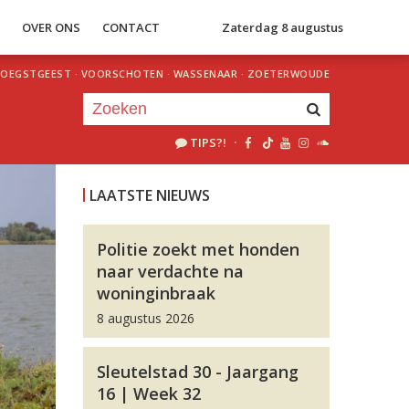
S
OVER ONS
CONTACT
Zaterdag 8 augustus
OEGSTGEEST
·
VOORSCHOTEN
·
WASSENAAR
·
ZOETERWOUDE
TIPS?!
·
Je luistert nu naar
uur 1 van 0
LAATSTE NIEUWS
«
Vorig uur
Volgend uur
»
Politie zoekt met honden
naar verdachte na
woninginbraak
8 augustus 2026
Sleutelstad 30 - Jaargang
16 | Week 32