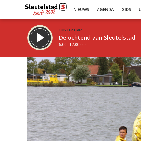
NIEUWS
AGENDA
GIDS
LUISTER LIVE:
De ochtend van Sleutelstad
6.00 - 12.00 uur
Inklappen