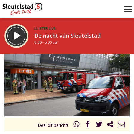
LUISTER LIVE:
De nacht van Sleutelstad
0.00 - 6.00 uur
STRAKS:
De ochtend van Sleutelstad
6.00 - 12.00 uur
uur 1 van 0
Vorig uur
Volgend uur
Inklappen
Deel dit bericht!