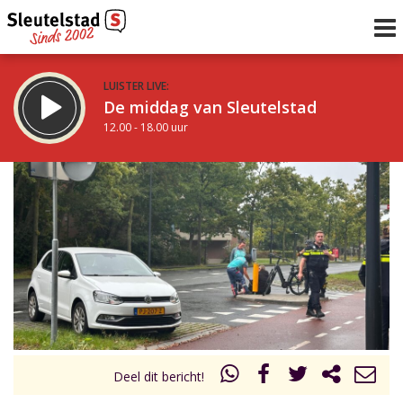
LUISTER LIVE:
De middag van Sleutelstad
12.00 - 18.00 uur
STRAKS:
De vrijdagavond met Keanu
18.00 - 19.00 uur
uur 1 van 0
Vorig uur
Volgend uur
Inklappen
Deel dit bericht!