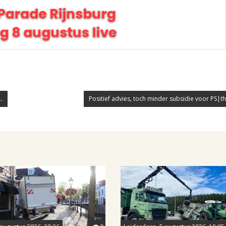
.
Positief advies, toch minder subsidie voor PS|the