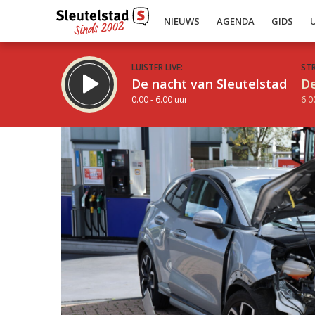
NIEUWS
AGENDA
GIDS
LUISTER LIVE:
ST
De nacht van Sleutelstad
De
0.00 - 6.00 uur
6.0
Inklappen