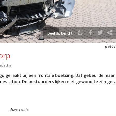
Deel dit bericht!
(Foto'
orp
edactie
igd geraakt bij een frontale boetsing. Dat gebeurde maa
station. De bestuurders lijken niet gewond te zijn gera
Advertentie