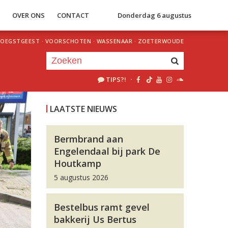
S
OVER ONS
CONTACT
Donderdag 6 augustus
OEGSTGEEST
·
VOORSCHOTEN
·
WASSENAAR
·
ZOETERWOUDE
TIPS?!
·
Je luistert nu naar
uur 1 van 0
LAATSTE NIEUWS
«
Vorig uur
Volgend uur
»
Bermbrand aan
Engelendaal bij park De
Houtkamp
5 augustus 2026
Bestelbus ramt gevel
bakkerij Us Bertus