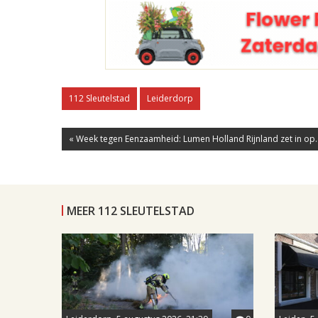
112 Sleutelstad
Leiderdorp
« Week tegen Eenzaamheid: Lumen Holland Rijnland zet in op..
MEER 112 SLEUTELSTAD