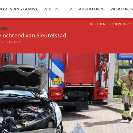
UITZENDING GEMIST
VIDEO’S
TV
ADVERTEREN
VACATURE
LEIDEN
·
LEIDERDORP
·
RAKS:
 ochtend van Sleutelstad
0 - 12.00 uur