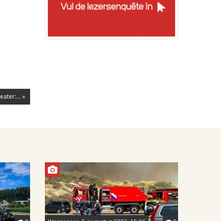
ater:... »