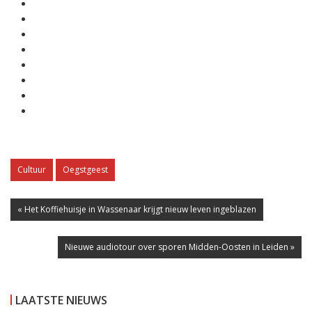
Cultuur
Oegstgeest
« Het Koffiehuisje in Wassenaar krijgt nieuw leven ingeblazen
Nieuwe audiotour over sporen Midden-Oosten in Leiden »
LAATSTE NIEUWS