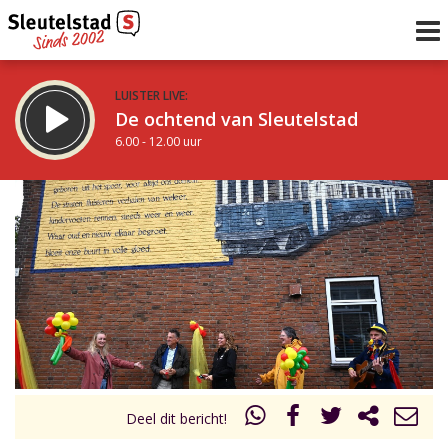
LUISTER LIVE:
De ochtend van Sleutelstad
6.00 - 12.00 uur
STRAKS:
De middag van Sleutelstad
12.00 - 19.00 uur
uur 1 van 0
Vorig uur
Volgend uur
Inklappen
Deel dit bericht!