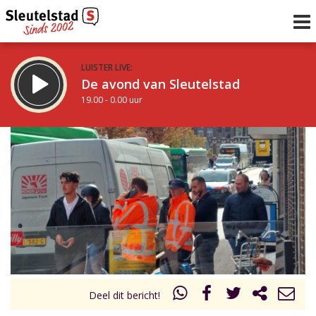
LUISTER LIVE:
De avond van Sleutelstad
19.00 - 0.00 uur
STRAKS:
De nacht van Sleutelstad
0.00 - 6.00 uur
uur 1 van 0
Vorig uur
Volgend uur
Inklappen
Deel dit bericht!