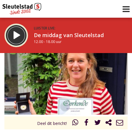
LUISTER LIVE:
De middag van Sleutelstad
12.00 - 18.00 uur
STRAKS:
De vrijdagavond met Keanu
18.00 - 19.00 uur
uur 1 van 0
Vorig uur
Volgend uur
Inklappen
Deel dit bericht!