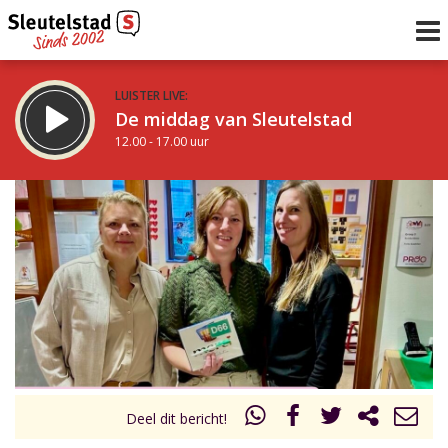
LUISTER LIVE:
De middag van Sleutelstad
12.00 - 17.00 uur
STRAKS:
Sleutelstad 30
17.00 - 19.00 uur
uur 1 van 0
Vorig uur
Volgend uur
Inklappen
Deel dit bericht!