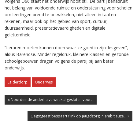
Volgens D66 staat het onderwijs nooit stil. De partij benadrukt
het belang van voldoende ruimte en ondersteuning voor scholen
om leerlingen breed te ontwikkelen, niet alleen in taal en
rekenen, maar ook op het gebied van sport, cultuur,
duurzaamheid, presentatievaardigheden en digitale
geletterdheid.
”Leraren moeten kunnen doen waar ze goed in zijn: lesgeven”,
aldus Barendse. Minder regeldruk, kleinere klassen en gezonde
schoolgebouwen dragen volgens de partij bij aan beter
onderwijs.
Leiderdorp
Onderwijs
« Noordeinde anderhalve week afgesloten voor...
Oegstgeest bespaart flink op jeugdzorg in ambitieuze... »