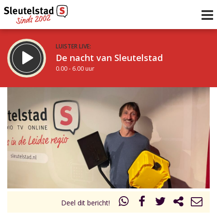
LUISTER LIVE:
De nacht van Sleutelstad
0.00 - 6.00 uur
STRAKS:
De ochtend van Sleutelstad
6.00 - 12.00 uur
uur 1 van 0
Vorig uur
Volgend uur
Inklappen
Deel dit bericht!