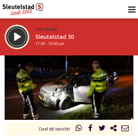
LUISTER LIVE:
Sleutelstad 30
17.00 - 19.00 uur
STRAKS:
De avond van Sleutelstad
19.00 - 0.00 uur
uur 1 van 0
Vorig uur
Volgend uur
Inklappen
Deel dit bericht!