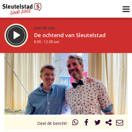
LUISTER LIVE:
De ochtend van Sleutelstad
6.00 - 12.00 uur
STRAKS:
De middag van Sleutelstad
12.00 - 18.00 uur
uur 1 van 0
Vorig uur
Volgend uur
Inklappen
Deel dit bericht!